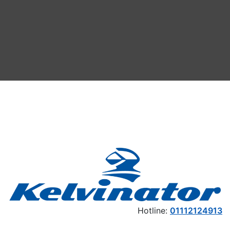
Hotline:
01112124913