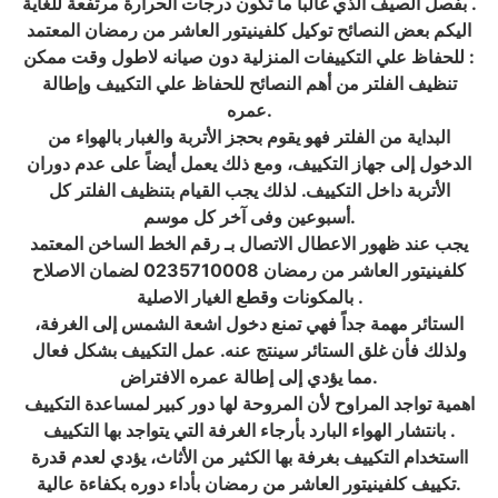
بفصل الصيف الذي غالباً ما تكون درجات الحرارة مرتفعة للغاية .
اليكم بعض النصائح توكيل كلفينيتور العاشر من رمضان المعتمد
للحفاظ علي التكييفات المنزلية دون صيانه لاطول وقت ممكن :
تنظيف الفلتر من أهم النصائح للحفاظ علي التكييف وإطالة
عمره.
البداية من الفلتر فهو يقوم بحجز الأتربة والغبار بالهواء من
الدخول إلى جهاز التكييف، ومع ذلك يعمل أيضاً على عدم دوران
الأتربة داخل التكييف. لذلك يجب القيام بتنظيف الفلتر كل
أسبوعين وفى آخر كل موسم.
يجب عند ظهور الاعطال الاتصال بـ رقم الخط الساخن المعتمد
كلفينيتور العاشر من رمضان 0235710008 لضمان الاصلاح
بالمكونات وقطع الغيار الاصلية .
الستائر مهمة جداً فهي تمنع دخول اشعة الشمس إلى الغرفة،
ولذلك فأن غلق الستائر سينتج عنه. عمل التكييف بشكل فعال
مما يؤدي إلى إطالة عمره الافتراض.
اهمية تواجد المراوح لأن المروحة لها دور كبير لمساعدة التكييف
بانتشار الهواء البارد بأرجاء الغرفة التي يتواجد بها التكييف .
ااستخدام التكييف بغرفة بها الكثير من الأثاث، يؤدي لعدم قدرة
تكييف كلفينيتور العاشر من رمضان بأداء دوره بكفاءة عالية.