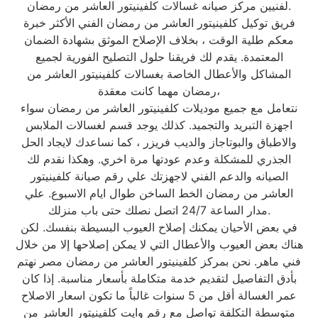
لفنيين مركز صيانه غسالات كلفينيتور العاشر من رمضان.
فريق توكيل كلفينيتور العاشر من رمضان الفني الأكثر خبرة
معكم طلية الوقت ، بخلاف الإصلاح الموثق بشهادة الضمان
المعتمدة. يقدم لك فريقنا حلول التصليح الفورية لجميع
المشاكل والأعطال الخاصة بغسالات كلفينيتور العاشر من
رمضان مهما كانت معقدة،
نتعامل مع جميع موديلات كلفينيتور العاشر من رمضان سواء
اجهزة التبريد والتجميد. كذلك يوجد قسم لغسالات الملابس
والاطباق والبوتاجاز والديب فريزر ، كما نساعدك لايجاد الحل
الجذري للمشكلة وعدم عودتها مرة اخري. وهكذا نقدم لك
الصيانه والدعم الفني لاجهزتك علي رقم صيانة كلفينيتور
العاشر من رمضان الخط الساخن طوال ايام الاسبوع. علي
مدار الساعة 24/7 اتصل نصلك حتى باب منزلك.
في بعض الأحيان يمكنك إصلاح العيوب البسيطة بنفسك. لكن
هناك بعض العيوب والأعطال التي لا يمكن إصلاحها إلا من خلال
فني ماهر. نحن بمركز كلفينيتور العاشر من رمضان مصر نهتم
بأدق التفاصيل لتقديم خدمة متكاملة بأسعار مناسبة. إذا كان
عمر الغسالة أقل من 5 سنوات غالباً ما تكون اسعار الاصلاح
متوسطة التكلفة تواصل مع رقم وايت كلفينيتور العاشر من