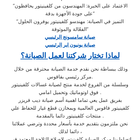
“الاعتماد على الخبرة: المهندسون من كلفينيتور يحافظون
على جودة الأجهزة بدقة”
“التميز في الصيانة: مهندسو كلفينيتور يوفرون الحلول
الفعّالة والموثوقة”
صيانة سامسونج الرئيسي
صيانة يونيون اير الرئيسي
لماذا تختار شركتنا لعمل الصيانة؟
وذلك ببساطة نحن نقدم خدمة الصيانة محترفة من خلال
مركز رئيسي بفاقوس.
وسلسلة من الفروع لخدمة منتج لصيانة غسالات كلفينيتور
فوق اوتوماتيك وتحميل امامي .
بفريق عمل يعي تماما اهمية أسم صيانة ديب فريزر
كلفينيتور فاقوس العالمية وبمخازن قطع غيار للحفاظ علي
منتجات كلفينيتور دائما بالمقدمة .
نحن ملتزمون بتقديم خدمة بأسعار محددة وترضي عملائنا
دائما لذلك ،
اتصلوا بنا مركز الصيانة كلفينيتور لاصلاح الثلاجة المعتمد في