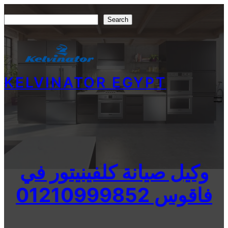
Skip
Search
Search
to
content
KELVINATOR EGYPT
وكيل صيانة كلفينيتور في
فاقوس 01210999852