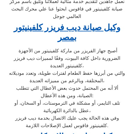
نعمل جاهدين لتقديم خدمة مثالية لعملائنا وتليق بأسم مركز
صيانة كلفينيتور في فاقوس. ابحثوا عنا علي محرك البحث
العالمي جوجل
وكيل صيانة ديب فريزر كلفينيتور
بمصر
أصبح جهاز الفريزر من ماركة كلفينيتور من الأجهزة
الضرورية داخل كافة البيوت، وفقًا لمميزات ديب فريزر
كلفينيتور العديدة،
والتي من أبرزها حفظ الطعام لفترات طويلة، وتعدد موديلاته
المختلفة، وبالرغم من مميزاته العديدة،
ألا أنه من المحتمل حدوث بعض الأعطال التي تتطلب
الصيانة، ومن هذه الأعطال:
تلف التايمر، أو مشكلة في الترموستات، أو السخان، أو
عطل بالدائرة الكهربائية،
وفي هذه الحالة يجب عليك الاتصال بخدمة ديب فريزر
كلفينيتور فاقوس لعمل الإصلاحات اللازمة.