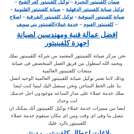
ضمان كلفينيتور البحيرة
–
توكيل كلفينيتور كفر الشيخ
–
توكيل صيانة كلفينيتور الدقهلية
–
صيانة كلفينيتور القليوبية
–
صيانة كلفينيتور المنوفية
–
توكيل كلفينيتور الشرقية
–
اصلاح
–
كلفينيتور الفيوم
–
خدمة عملاءكلفينيتور بني سويف
افضل عمالة فنية ومهندسين لصيانة
اجهزة كلفينيتور
نحن مركز صيانة كلفينيتور المعتمد من شركة كلفينيتور نملك
وبحمد الله اسطول من فريق العمل المتخصص فى صيانة
منتجات كلفينيتور العالمية
وذلك لاننا نعتبر توكيل صيانة كلفينيتور العالمية الوحيد اتصل
بنا على الخط الساخن ونحن سنصل اليك اينما كنت ايضا
نملك خدمة عملاء على مدار الساعه موجودون اجل خدمتك
انت وحدك
ايضا من مميزات خدمة عملاء توكيل كلفينيتور أنك يمكنك ان
تتصل بنا وفى اى وقت ومن اى مكان ستقوم خدمة عملاء
كلفينيتور بالرد عليك
بلاغات اعطال كلفينيتور مدينتى