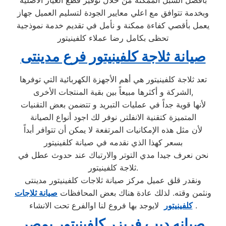
وبخدمة تتوافق مع اعلي معايير الجودة لتسليم العميل جهاز
يعمل بأقصي كفاءة ممكنة و نأمل في تقديم خدمة نموذجية
تحظى بكامل رضا عملاء كلفينيتور
صيانة ثلاجة كلفينيتور فرع مدينتى
تعد ثلاجة كلفينيتور هي أهم الأجهزة الكهربائية التي توفرها
الشركة و أكثرها مبيعاً بين بقية المنتجات الأخرى,
لأنها قوية جداً في عمليات التبريد و تتضمن بعض التقنيات
المتميزة كتقنية الانفلتر, نوفر لك اجود أنواع الصيانة
لأن مثل هذه الإمكانيات المرتفعة لا يمكن أن تتوافر أبداً
بسعر كهذا الذي نقدمه في صيانة كلفينيتور
نحن نعرف جيدا مدي التوتر والارتباك عند حدوث عطل في
ثلاجة كلفينيتور.
ونقدر قلق عميل مركز صيانة ثلاجات كلفينيتور مدينتى
ونثمن وقته. لذلك عادة هناك بعض المحافظات
صيانة ثلاجات
لايوجد بها فروع لنا اوالفرع تحت الانشاء .
كلفينيتور
صيانه ديب فريزر كلفينيتور بمصر