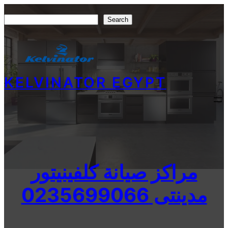
Skip
Search
Search
to
content
KELVINATOR EGYPT
مراكز صيانة كلفينيتور
مدينتى 0235699066