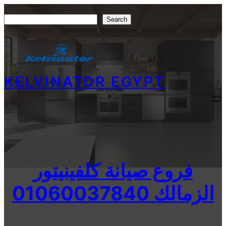
Skip
Search
Search
to
content
KELVINATOR EGYPT
فروع صيانة كلفينيتور
الزمالك 01060037840