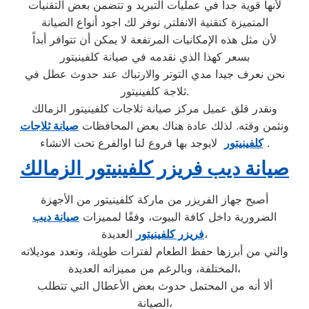
لأنها قوية جداً في عمليات التبريد و تتضمن بعض التقنيات
المتميزة كتقنية الانفلتر, نوفر لك اجود أنواع الصيانة
لأن مثل هذه الإمكانيات المرتفعة لا يمكن أن تتوافر أبداً
بسعر كهذا الذي نقدمه في صيانة كلفينيتور
نحن نعرف جيدا مدي التوتر والارتباك عند حدوث عطل في
ثلاجة كلفينيتور.
ونقدر قلق عميل مركز صيانة ثلاجات كلفينيتور الزمالك
ونثمن وقته. لذلك عادة هناك بعض المحافظات
صيانة ثلاجات
لايوجد بها فروع لنا اوالفرع تحت الانشاء .
كلفينيتور
صيانة ديب فريزر كلفينيتور الزمالك
أصبح جهاز الفريزر من ماركة كلفينيتور من الأجهزة
الضرورية داخل كافة البيوت، وفقًا لمميزات
صيانة ديب
العديدة،
فريزر كلفينيتور
والتي من أبرزها حفظ الطعام لفترات طويلة، وتعدد موديلاته
المختلفة، وبالرغم من مميزاته العديدة،
ألا أنه من المحتمل حدوث بعض الأعطال التي تتطلب
الصيانة،