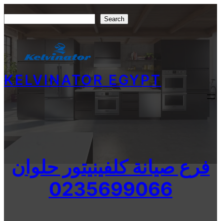
Skip
Search
Search
to
content
KELVINATOR EGYPT
فرع صيانة كلفينيتور حلوان
0235699066