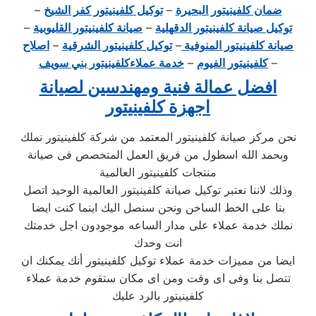
ضمان كلفينيتور البحيرة
–
توكيل كلفينيتور كفر الشيخ
–
توكيل صيانة كلفينيتور الدقهلية
–
صيانة كلفينيتور القليوبية
–
صيانة كلفينيتور المنوفية
–
توكيل كلفينيتور الشرقية
–
اصلاح
–
كلفينيتور الفيوم
–
خدمة عملاءكلفينيتور بني سويف
افضل عمالة فنية ومهندسين لصيانة
اجهزة كلفينيتور
نحن مركز صيانة كلفينيتور المعتمد من شركة كلفينيتور نملك
وبحمد الله اسطول من فريق العمل المتخصص فى صيانة
منتجات كلفينيتور العالمية
وذلك لاننا نعتبر توكيل صيانة كلفينيتور العالمية الوحيد اتصل
بنا على الخط الساخن ونحن سنصل اليك اينما كنت ايضا
نملك خدمة عملاء على مدار الساعه موجودون اجل خدمتك
انت وحدك
ايضا من مميزات خدمة عملاء توكيل كلفينيتور أنك يمكنك ان
تتصل بنا وفى اى وقت ومن اى مكان ستقوم خدمة عملاء
كلفينيتور بالرد عليك