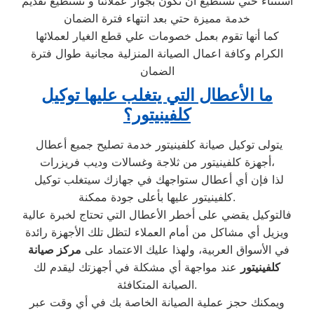
استثناء حتي نستطيع أن نكون بجوار عملائنا و نستطيع تقديم
خدمة مميزة حتي بعد انتهاء فترة الضمان
كما أنها تقوم بعمل خصومات علي قطع الغيار لعملائها
الكرام وكافة اعمال الصيانة المنزلية مجانية طوال فترة
الضمان
ما الأعطال التي يتغلب عليها توكيل
كلفينيتور؟
يتولى توكيل صيانة كلفينيتور خدمة تصليح جميع أعطال
أجهزة كلفينيتور من ثلاجة وغسالات وديب فريزرات،
لذا فإن أي أعطال ستواجهك في جهازك سيتغلب توكيل
كلفينيتور عليها بأعلى جودة ممكنة.
فالتوكيل يقضي على أخطر الأعطال التي تحتاج لخبرة عالية
ويزيل أي مشاكل من أمام العملاء لتظل تلك الأجهزة رائدة
في الأسواق العربية، ولهذا عليك الاعتماد على
مركز صيانة
كلفينيتور
عند مواجهة أي مشكلة في أجهزتك ليقدم لك
الصيانة المتكافئة.
ويمكنك حجز عملية الصيانة الخاصة بك في أي وقت عبر