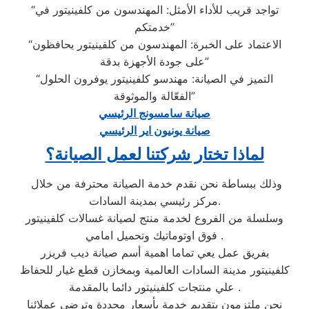
“تواجد قريب للأداء الأمثل: المهندسون من كلفينيتور في
خدمتكم”
“الاعتماد على الخبرة: المهندسون من كلفينيتور يحافظون
على جودة الأجهزة بدقة”
“التميز في الصيانة: مهندسو كلفينيتور يوفرون الحلول
الفعّالة والموثوقة”
صيانة سامسونج الرئيسي
صيانة يونيون اير الرئيسي
لماذا تختار شركتنا لعمل الصيانة؟
وذلك ببساطة نحن نقدم خدمة الصيانة محترفة من خلال
مركز رئيسي بمدينة السادات.
وسلسلة من الفروع لخدمة منتج لصيانة غسالات كلفينيتور
فوق اوتوماتيك وتحميل امامي .
بفريق عمل يعي تماما اهمية أسم صيانة ديب فريزر
كلفينيتور مدينة السادات العالمية وبمخازن قطع غيار للحفاظ
علي منتجات كلفينيتور دائما بالمقدمة .
نحن ملتزمون بتقديم خدمة بأسعار محددة وترضي عملائنا