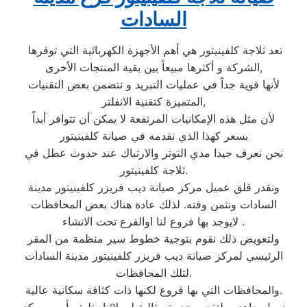
السادات
تعد ثلاجة كلفينيتور هي أهم الأجهزة الكهربائية التي توفرها
الشركة و أكثرها مبيعاً بين بقية المنتجات الأخرى,
لأنها قوية جداً في عمليات التبريد و تتضمن بعض التقنيات
المتميزة كتقنية الانفلتر,
لأن مثل هذه الإمكانيات المرتفعة لا يمكن أن تتوافر أبداً
بسعر كهذا الذي نقدمه في صيانة كلفينيتور
نحن نعرف جيدا مدي التوتر والارتباك عند حدوث عطل في
ثلاجة كلفينيتور.
ونقدر قلق عميل مركز صيانة ديب فريزر كلفينيتور مدينة
السادات ونثمن وقته. لذلك عادة هناك بعض المحافظات
لايوجد بها فروع لنا اوالفرع تحت الانشاء .
ولتعويض ذلك نقوم بتوجية خطوط سير منظمة من المقر
الرئيسي لمركز صيانة ديب فريزر كلفينيتور مدينة السادات
لتلك المحافظات.
والمحافظات التي بها فروع لكنها ذات كثافة سكانية عالية.
نعمل جاهدين لتقديم خدمة مثالية لعملائنا وتليق بأسم مركز