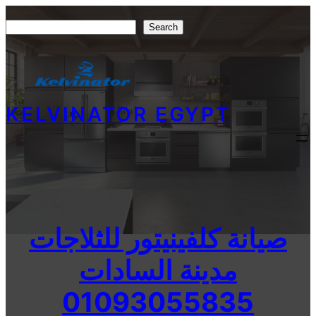
Skip
Search
Search
to
content
KELVINATOR EGYPT
صيانة كلفينيتور للثلاجات
مدينة السادات
01093055835