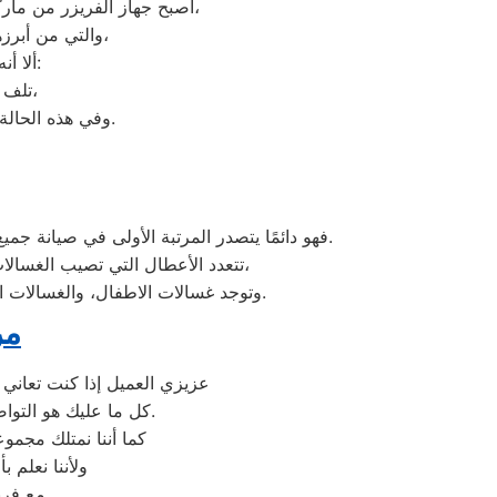
أصبح جهاز الفريزر من ماركة كلفينيتور من الأجهزة الضرورية داخل كافة البيوت، وفقًا لمميزات ديب فريزر كلفينيتور العديدة،
والتي من أبرزها حفظ الطعام لفترات طويلة، وتعدد موديلاته المختلفة، وبالرغم من مميزاته العديدة،
ألا أنه من المحتمل حدوث بعض الأعطال التي تتطلب الصيانة، ومن هذه الأعطال:
تلف التايمر، أو مشكلة في الترموستات، أو السخان، أو عطل بالدائرة الكهربائية،
قطور لعمل الإصلاحات اللازمة.
وفي هذه الحالة
فهو دائمًا يتصدر المرتبة الأولى في صيانة جميع أنواع الغسالات الخاصة بماركة كلفينيتور تحت أيدي أنسب المهندسين، مع مراعاة توفير أفضل خدمات الدعم الفنى.
تتعدد الأعطال التي تصيب الغسالات بمختلف فئات الصنع والنوع من غسالات كلفينيتور اوتوماتيك، واخرى فوق اوتوماتيك، والنصف اتوماتيك،
وتوجد غسالات الاطفال، والغسالات العادية، ويتمتع مركز خدمة العملاء بوجود مهارة وخبرة عالية لافضل خدمة صيانة لعملاء كلفينيتور في مصر.
مر
عزيزي العميل إذا كنت تعاني 
كل ما عليك هو التواصل معنا على شركة صيانة غسالات اطباق كلفينيتور وكيل معتمد لأجهزة كلفينيتور في مصر.
كما أننا نمتلك مجم
ولأننا نعلم 
مع فريق خدمة العملاء لدينا على فروعنا كلفينيتور المتوافر على موقعنا الالكتروني.