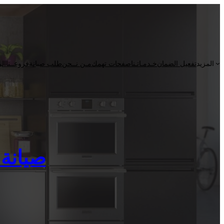
المزيد
تفعيل الضمان
خـدمـاتـنا
صفحات تهمك
مـن نــحن
طلب صيانة
فروعــنا
الر
صيانة كلف