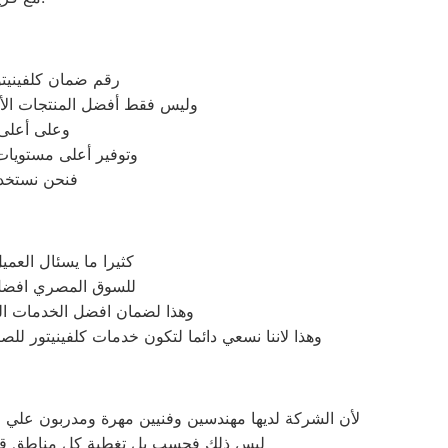
رقم ضمان كلفينيتو
وليس فقط أفضل المنتجات الأج
وعلى أعلى 
وتوفير أعلى مستويات ا
فنحن نستخدم
كثيرا ما يسئال العمي
للسوق المصري افضل خا
وهذا لضمان افضل الخدمات الم
وهذا لاننا نسعي دائما لتكون خدمات كلفينيتور لل
لأن الشركة لديها مهندسين وفنيين مهرة ومدربون علي م
ليس ذلك فحسب بل تغطية كل مناطق قطور ب