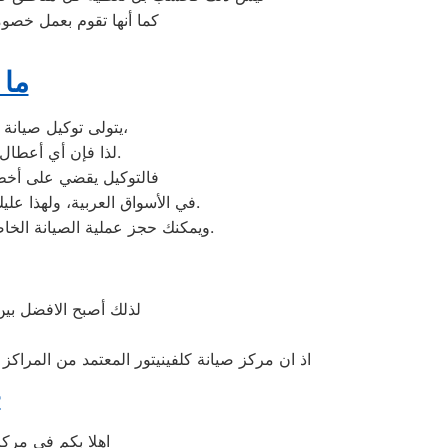
كما أنها تقوم بعمل خصوم
ما 
يتولى توكيل صيانة كلفينيتور خدمة تصليح جميع أعطال أجهزة كلفينيتور من ثلاجات وغسالات وديب فريزرات،
لذا فإن أي أعطال اجهزة كلفينيتور ستواجهك في جهازك سيتغلب توكيل كلفينيتور عليها بأعلى جودة ممكنة.
فالتوكيل يقضي على أخطر 
عند مواجهة أي مشكلة في أجهزتك ليقدم لك الصيانة المتكافئة.
في الأسواق العربية، ولهذا علي
وسيتم تقديمها لك في غضون 24 ساعة فقط.
ويمكنك حجز عملية الصيانة الخ
لذلك أصبح الافضل بي
اذ ان مركز صيانة كلفينيتور المعتمد من المراكز
خ
اهلا بكم في مركز