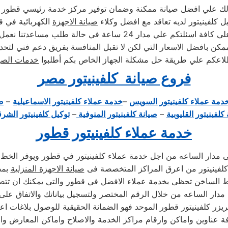
صولك علي افضل صيانة ممكنة وضمان توفير مركز خدمة رئيسي قطور
ل كلفينيتور لديه تعاقد مع افضل وكلاء
صيانة الاجهزة
الكهربائية في 
 24 ساعة في حالة طلب مساعدتنا نعمل علي توصيل اجهزتكم
كن بافضل الاسعار التي لكن لا تقبل المنافسة بفريق دعم فني لتحد
لاعكم علي طريقة حل مشكلة الجهاز الخاص بكم أطلبوا
خدمات الصيا
فروع صيانة كلفينيتور مصر
دمة عملاء كلفينيتور السويس
–
خدمة عملاء كلفينيتور الاسماعيلية
–
صي
كلفينيتور القليوبية
–
صيانة كلفينيتور المنوفية
–
توكيل كلفينيتور الشرق
خدمة عملاء كلفينيتور قطور
ى مدار الساعه من اجل خدمة عملاء كلفينيتور في قطور ويوفر الخط ا
كلفينيتور من اعرق المراكز المتخصصة فى
صيانة الاجهزة المنزلية
بمص
ط الساخن تحظى بخدمة عملاء الافضل في قطور والتى يمكنك ان تت
 مدار الساعه من خلال الرقم المختصر ولتسجيل بياناتك والاتفاق على
يزر كلفينيتور قطور الموحد فهو الضمانة الحقيقية للوصول بلاغات ا
ة عناوين واماكن وارقام مراكز الخدمة والاصلاح واماكن المعارض وال