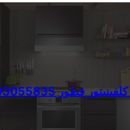
ئــيسية
ينيتور قطور 01093055835