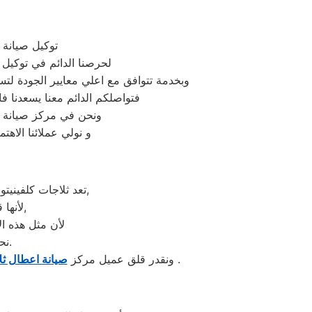
توكيل صيانة 
لحرصنا الدائم في توكيل 
وبخدمة تتوافق مع اعلي معايير الجودة لت
فتواصلكم الدائم معنا يسعدنا فال
ونحن في مركز صيانة كل
و نولي عملائنا الاه
تعد ثلاجات كلفينيتور هي أهم الأجهزة الكهربائية التي توفرها الشركة و أكثرها مبيعاً بين بقية المنتجات الأخرى,
لأنها قوية جداً في عمليات التبريد و تتضمن بعض التقنيات المتميزة كتقنية الانفلتر,
لأن مثل هذه ال
نحن نعرف جيدا مدي التوتر والارتباك عند حدوث عطل في ثلاجة كلفينيتور.
قطور ونثمن وقته. لذلك عادة هناك بعض المحافظات لايوجد بها فروع لنا اوالفرع تحت الانشاء .
ونقدر قلق عميل مركز
صيانة اعطال ثل