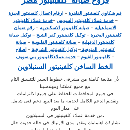
قم شكاوي كلفينيتور القاهرة
–
ارقام اعطال كلفينيتور الجيزة
–
خدمة عملاء كلفينيتور السويس
–
خدمة عملاء كلفينيتور
الاسماعيلية
–
صيانة كلفينيتور الاسكندرية
–
رقم ضمان
كلفينيتور البحيرة
–
توكيل كلفينيتور كفر الشيخ
–
توكيل صيانة
كلفينيتور الدقهلية
–
صيانة كلفينيتور القليوبية
–
صيانة
كلفينيتور المنوفية
–
توكيل كلفينيتور الشرقية
–
اصلاح
–
كلفينيتور الفيوم
–
خدمة عملاءكلفينيتور بني سويف
الخط الساخن كلفينيتور السنبلاوين
لأن متابعة كاملة من مشرفى خطوط السير للتنسيق التام
مع جميع عملائنا ومهندسينا
فى جميع المحافظات للحفاظ على جميع الالتزامات
وتقديم الدعم الكامل لخدمة ما بعد البيع. دعم فنى شامل
على مدار اليوم
من خدمة عملاء كلفينيتور فى السنبلاوين،
نشاركك اهتمامك ونقدر مدى الارتباك فى حالة حدوث خلل
او عطل فى ايا من اجهزتنا المنزلية ،