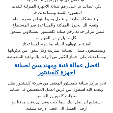
لكن اتصالك بنا على رقم صيانة الاجهزة المنزلية لتقديم
المشورة القنية ومساعدتك فى
انهاء مشكلة طارئة او عطل بسيط هو امر نقدره تمام
ونقدم لك الحلول الممكنة والمساعدة قدر المستطاع ،
فنيين مركز خدمة رقم صيانه كلفينيتور السنبلاوين يتمتعون
بكل ما يلزم من المهارات
الفنية ما تؤهلهم للقيام بما يلزم لمساعدتك
ويستطيعون ضمان الصيانة المنزلية وكل مكون من مكوناتها
ومساعدتك على اجتياز الكثير من الوقت بالمواعيد المنضبطة
افضل عمالة فنية ومهندسين لصيانة
اجهزة كلفينيتور
نحن مركز صيانة كلفينيتور المعتمد من شركة كلفينيتور نملك
وبحمد الله اسطول من فريق العمل المتخصص فى صيانة
منتجات كلفينيتور العالمية
نستطيع ان نصل اليك اينما كنت وفى اى وقت هدفنا هو
ارضاء العميل الى اقصى درجة ممكنة