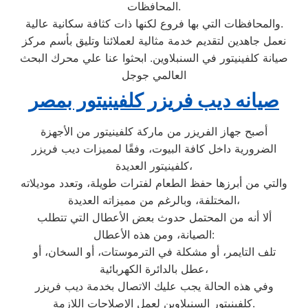
المحافظات.
والمحافظات التي بها فروع لكنها ذات كثافة سكانية عالية.
نعمل جاهدين لتقديم خدمة مثالية لعملائنا وتليق بأسم مركز
صيانة كلفينيتور في السنبلاوين. ابحثوا عنا علي محرك البحث
العالمي جوجل
صيانه ديب فريزر كلفينيتور بمصر
أصبح جهاز الفريزر من ماركة كلفينيتور من الأجهزة
الضرورية داخل كافة البيوت، وفقًا لمميزات ديب فريزر
كلفينيتور العديدة،
والتي من أبرزها حفظ الطعام لفترات طويلة، وتعدد موديلاته
المختلفة، وبالرغم من مميزاته العديدة،
ألا أنه من المحتمل حدوث بعض الأعطال التي تتطلب
الصيانة، ومن هذه الأعطال:
تلف التايمر، أو مشكلة في الترموستات، أو السخان، أو
عطل بالدائرة الكهربائية،
وفي هذه الحالة يجب عليك الاتصال بخدمة ديب فريزر
كلفينيتور السنبلاوين لعمل الإصلاحات اللازمة.