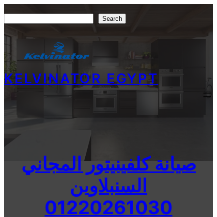
Skip
Search
Search
to
content
KELVINATOR EGYPT
صيانة كلفينيتور المجاني
السنبلاوين
01220261030