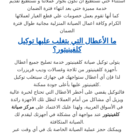
استثناء حتي نستطيع أن نكون بجوار عملائنا و نستطيع تقديم
خدمة مميزة حتي بعد انتهاء فترة الضمان
كما أنها تقوم بعمل خصومات علي قطع الغيار لعملائها
الكرام وكافة اعمال الصيانة المنزلية مجانية طوال فترة
الضمان
ما الأعطال التي يتغلب عليها توكيل
كلفينيتور؟
يتولى توكيل صيانة كلفينيتور خدمة تصليح جميع أعطال
أجهزة كلفينيتور من ثلاجة وغسالات وديب فريزرات،
لذا فإن أي أعطال ستواجهك في جهازك سيتغلب توكيل
كلفينيتور عليها بأعلى جودة ممكنة.
فالتوكيل يقضي على أخطر الأعطال التي تحتاج لخبرة عالية
ويزيل أي مشاكل من أمام العملاء لتظل تلك الأجهزة رائدة
في الأسواق العربية، ولهذا عليك الاعتماد على
مركز صيانة
كلفينيتور
عند مواجهة أي مشكلة في أجهزتك ليقدم لك
الصيانة المتكافئة.
ويمكنك حجز عملية الصيانة الخاصة بك في أي وقت عبر