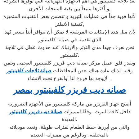
تعد ثلاجة كلفينيتور هي أهم الأجهزة الكهربائية التي توفرها الشركة
و أكثرها مبيعاً بين بقية المنتجات الأخرى,
لأنها قوية جداً في عمليات التبريد و تتضمن بعض التقنيات المتميزة
كتقنية الانفلتر,
لأن مثل هذه الإمكانيات المرتفعة لا يمكن أن تتوافر أبداً بسعر كهذا
الذي نقدمه في صيانة كلفينيتور
نحن نعرف جيدا مدي التوتر والارتباك عند حدوث عطل في ثلاجة
كلفينيتور.
ونقدر قلق عميل مركز صيانة ديب فريزر كلفينيتور العجمى ونثمن
وقته. لذلك عادة هناك بعض المحافظات
صيانة ثلاجات كلفينيتور
لايوجد بها فروع لنا اوالفرع تحت الانشاء .
صيانه ديب فريزر كلفينيتور بمصر
أصبح جهاز الفريزر من ماركة كلفينيتور من الأجهزة الضرورية
داخل كافة البيوت، وفقًا لمميزات
صيانة ديب فريزر كلفينيتور
العديدة،
والتي من أبرزها حفظ الطعام لفترات طويلة، وتعدد موديلاته
المختلفة، وبالرغم من مميزاته العديدة،