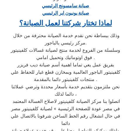
صيانة سامسونج الرئيسي
صيانة يونيون اير الرئيسي
لماذا تختار شركتنا لعمل الصيانة؟
وذلك ببساطة نحن نقدم خدمة الصيانة محترفة من خلال
مركز رئيسي بالباجور.
وسلسلة من الفروع لخدمة منتج لصيانة غسالات كلفينيتور
فوق اوتوماتيك وتحميل امامي .
بفريق عمل يعي تماما اهمية أسم صيانة ديب فريزر
كلفينيتور الباجور العالمية وبمخازن قطع غيار للحفاظ علي
منتجات كلفينيتور دائما بالمقدمة .
نحن ملتزمون بتقديم خدمة بأسعار محددة وترضي عملائنا
دائما لذلك ،
اتصلوا بنا مركز الصيانة كلفينيتور لاصلاح الغسالة المعتمد
في مصر عودة للصفحة الرئيسية » لصيانة كلفينيتور مصر
في حال انشغال رقم الخط الساخن شرفونا بالاتصال علي
دائما
ولذلك يمكنكم التواصل معنا علي رقم خدمة عملاء صيانة