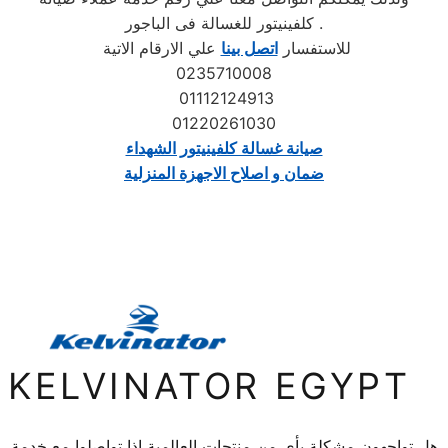
كلفينيتور للغسالة فى الباجور .
للاستفسار
اتصل بينا
علي الارقام الاتية
0235710008
01112124913
01220261030
صيانة غسالة كلفينيتور الشهداء
ضمان و اصلاح الاجهزة المنزلية
KELVINATOR EGYPT
هل تواجهون مشكلة بأي من منتجات العالمية اذا تواصلوا مع خدمة