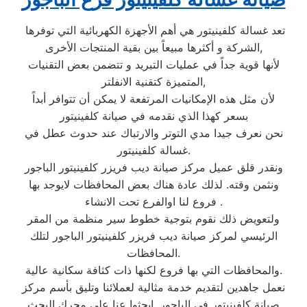
تعد غسالة كلفينيتور هي أهم الأجهزة الكهربائية التي توفرها
الشركة و أكثرها مبيعاً بين بقية المنتجات الأخرى,
لأنها قوية جداً في عمليات التبريد و تتضمن بعض التقنيات
المتميزة كتقنية الانفلتر,
لأن مثل هذه الإمكانيات المرتفعة لا يمكن أن تتوافر أبداً
بسعر كهذا الذي نقدمه في صيانة كلفينيتور
نحن نعرف جيدا مدي التوتر والارتباك عند حدوث عطل في
غسالة كلفينيتور.
ونقدر قلق عميل مركز صيانة ديب فريزر كلفينيتور الباجور
ونثمن وقته. لذلك عادة هناك بعض المحافظات لايوجد بها
فروع لنا اوالفرع تحت الانشاء .
ولتعويض ذلك نقوم بتوجية خطوط سير منظمة من المقر
الرئيسي لمركز صيانة ديب فريزر كلفينيتور الباجور لتلك
المحافظات.
والمحافظات التي بها فروع لكنها ذات كثافة سكانية عالية.
نعمل جاهدين لتقديم خدمة مثالية لعملائنا وتليق بأسم مركز
صيانة كلفينيتور في الباجور. ابحثوا عنا علي محرك البحث