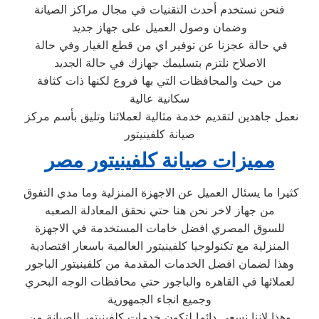
فنحن نستخدم أحدث التقنيات في مجال مراكز الصيانة
وضمان وصول العميل على جهاز جديد
في حالة عجزنا عن توفير اي من قطع الغيار وفي حالة
الاصلاح نلتزم بتسليمك جهازك في حالة الجديد
من حيث والمحافظات التي بها فروع لكنها ذات كثافة
سكانية عالية
نعمل جاهدين لتقديم خدمة مثالية لعملائنا وتليق بأسم مركز
صيانة كلفينيتور
مميزات صيانة كلفينيتور مصر
كثيرا ما يسئال العميل عن الاجهزة المنزلية وما مدي التفوق
من جهاز لاخر نحن هنا حتي نحقق المعادلة الصعبه
للسوق المصري افضل خامات المستخدمة في الاجهزة
المنزلية مع تكنولوجيا كلفينيتور العالمية باسعار اقتصادية
وهذا لضمان افضل الخدمات المقدمة من كلفينيتور الباجور
لعملائها في القاهره والباجور حتي محافظات الوجه البحري
وجميع انجاء الجمهورية
وهذا لاننا نسعي دائما لتكون خدمات كلفينيتور للصيانة من