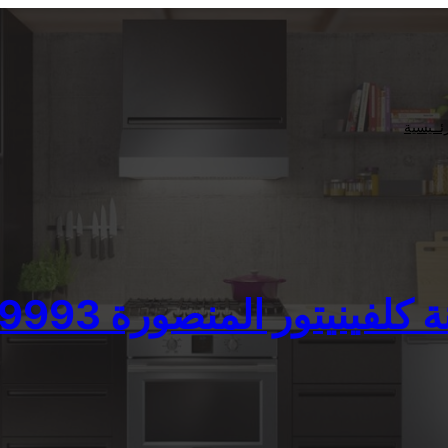
ئــيسية
ينيتور المنصورة 01207619993