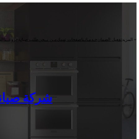
المزيد
تفعيل الضمان
خـدمـاتـنا
صفحات تهمك
مـن نــحن
طلب صيانة
فروعــنا
الر
شركة صيانة كلف