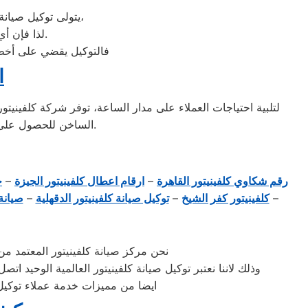
يتولى توكيل صيانة كلفينيتور خدمة تصليح جميع أعطال أجهزة كلفينيتور من ثلاجة وغسالات وديب فريزرات،
لذا فإن أي أعطال ستواجهك في جهازك سيتغلب توكيل كلفينيتور عليها بأعلى جودة ممكنة.
فالتوكيل يقضي على أخطر 
ا
الساخن للحصول على المساعدة في حل جميع قضايا الصيانة أو الاستفسارات حول المنتجات والخدمات المقدمة.
رقم شكاوي كلفينيتور القاهرة
–
ارقام اعطال كلفينيتور الجيزة
–
خ
–
كلفينيتور كفر الشيخ
–
توكيل صيانة كلفينيتور الدقهلية
–
صيانة 
نحن مركز صيانة كلفينيتور المعتمد م
وذلك لاننا نعتبر توكيل صيانة كلفينيتور العالمية الوحي
ايضا من مميزات خدمة عملاء توكيل 