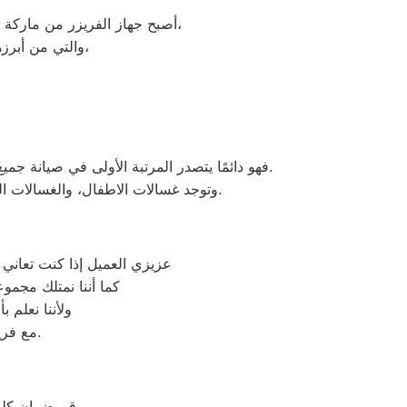
العديدة،
أصبح جهاز الفريزر من ماركة ك
والتي من أبرزها حفظ الطعام لفترات طويلة، وتعدد موديلاته المختلفة، وبالرغم من مميزاته العديدة،
فهو دائمًا يتصدر المرتبة الأولى في صيانة جميع أنواع الغسالات الخاصة بماركة كلفينيتور تحت أيدي أنسب المهندسين، مع مراعاة توفير أفضل خدمات الدعم الفنى.
في مصر.
وتوجد غسالات الاطفال، والغسالات ال
عزيزي العميل إذا كنت تعاني 
كما أننا نمتلك مجم
ولأننا نعلم 
مع فريق خدمة العملاء لدينا على فروعنا كلفينيتور المتوافر على موقعنا الالكتروني.
رقم ضمان كلفي