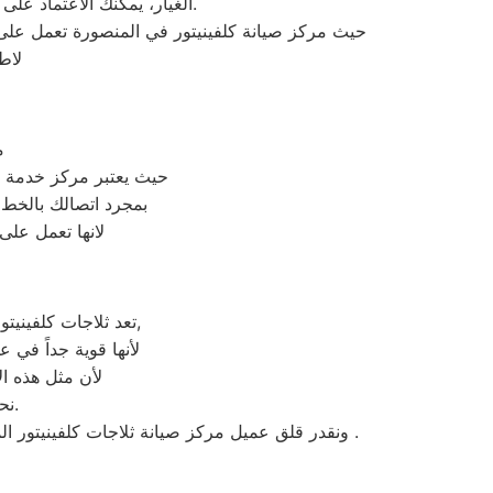
الغيار، يمكنك الاعتماد على فريق الخبراء في خدمة عملاء كلفينيتور مصر لتقديم الدعم الفني اللازم بكفاءة واحترافية قصوى.
حيث مركز صيانة كلفينيتور في المنصورة تعمل عل
لاط
م
حيث يعتبر مركز خدمة 
بمجرد اتصالك بالخط
لانها تعمل على
تعد ثلاجات كلفينيتور هي أهم الأجهزة الكهربائية التي توفرها الشركة و أكثرها مبيعاً بين بقية المنتجات الأخرى,
لأنها قوية جداً في ع
لأن مثل هذه ال
نحن نعرف جيدا مدي التوتر والارتباك عند حدوث عطل في ثلاجة كلفينيتور.
لايوجد بها فروع لنا اوالفرع تحت الانشاء .
ونقدر قلق عميل مركز صيانة ثلاجات كلفينيتور ا