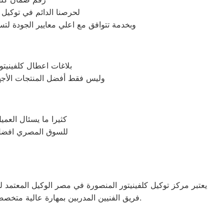
لحرصنا الدائم في توكيل 
وبخدمة تتوافق مع اعلي معايير الجودة لت
بلاغات اعطال كلفينيتو
وليس فقط أفضل المنتجات الأجه
كثيرا ما يسئال العمي
للسوق المصري افضل خا
يعتبر مركز توكيل كلفينيتور المنصورة في مصر الوكيل المعتمد لل
فريق الفنيين المدربين بمهارة عالية متخصص في إصلاح وصيانة جميع منتجات الشركة بكفاءة ودقة، مما يضمن للعملاء حصولهم على خدمة متميزة وموثوقة.