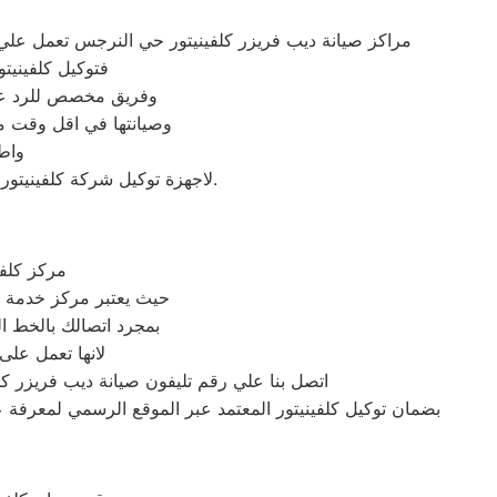
مراكز صيانة ديب فريزر كلفينيتور حي النرجس تعمل ع
فتوكيل كلفينيت
وفريق مخصص للرد علي كافة اسئلتكم علي مدار
وصيانتها في اقل وقت مم
واط
لاجهزة توكيل شركة كلفينيتور بحي النرجس اينما كنتم خلال وقت قياسي سوف يصل اليكم مهندسنا لمعاينة العطل وصيانة الجهاز.
مركز كلفي
حيث يعتبر مركز خدمة 
بمجرد اتصالك بالخط 
لانها تعمل على
اتصل بنا علي رقم تليفون صيانة ديب فريزر ك
بضمان توكيل كلفينيتور المعتمد عبر الموقع الرسمي لمعرفة ع