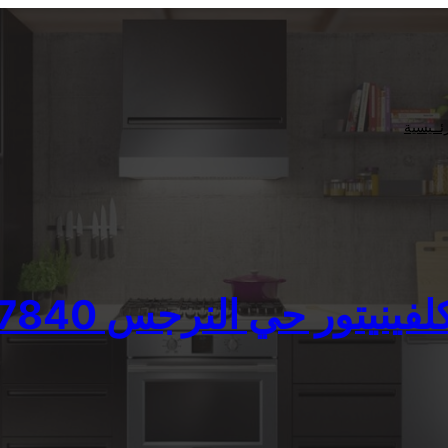
ئــيسية
يتور حي النرجس 01060037840