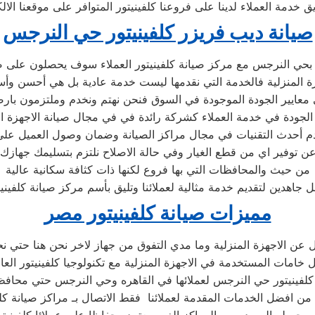
صيانة ديب فريزر كلفينيتور حي النرجس
 بحي النرجس مع مركز صيانة كلفينيتور العملاء سوف يحصلون على صيا
ة المنزلية فالخدمة التي نقدمها ليست خدمة عادية بل هي أحسن و
معايير الجودة الموجودة في السوق فنحن نهتم ونخدم وملتزمون بارضا
الجودة في خدمة العملاء كشركة رائدة في في مجال صيانة الاجهزة ال
 أحدث التقنيات في مجال مراكز الصيانة وضمان وصول العميل على
ن توفير اي من قطع الغيار وفي حالة الاصلاح نلتزم بتسليمك جهازك 
من حيث والمحافظات التي بها فروع لكنها ذات كثافة سكانية عالية
ل جاهدين لتقديم خدمة مثالية لعملائنا وتليق بأسم مركز صيانة كلفينيت
مميزات صيانة كلفينيتور مصر
ل عن الاجهزة المنزلية وما مدي التفوق من جهاز لاخر نحن هنا حتي ن
مات المستخدمة في الاجهزة المنزلية مع تكنولوجيا كلفينيتور العال
لفينيتور حي النرجس لعملائها في القاهره وحي النرجس حتي محافظات
نة من افضل الخدمات المقدمة لعملائنا فقط الاتصال بـ مراكز صيانة ك
 مجهوله المصدر من المراكز الغير معتمده حفاظا علي عملائا كلفيني