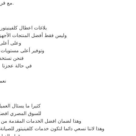
مع فريق خدمة العملاء لدينا على فروعنا كلفينيتور المتوافر على موقعنا الالكتروني.
بلاغات اعطال كلفينيتور
وليس فقط أفضل المنتجات الأجهز
وعلى أعلى 
وتوفير أعلى مستويات 
فنحن نستخدم
في حالة عجزنا ع
نعم
كثيرا ما يسئال العمي
للسوق المصري افضل خا
وهذا لضمان افضل الخدمات المقدمة من ك
وهذا لاننا نسعي دائما لتكون خدمات كلفينيتور للصيا
و بسبب قطع الغيار