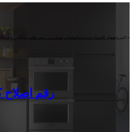
المزيد
تفعيل الضمان
خـدمـاتـنا
صفحات تهمك
مـن نــحن
طلب صيانة
فروعــنا
الر
رقم اصلاح كلفين