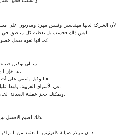
لأن الشركة لديها مهندسين وفنيين مهرة ومدربون علي مست
ليس ذلك فحسب بل تغطية كل مناطق حي النرج
كما أنها تقوم بعمل خصوم
يتولى توكيل صيانة كلفينيتور خدمة تصليح جميع أعطال أجهزة كلفينيتور من ثلاجة وغسالات وديب فريزرات،
لذا فإن أي أعطال ستواجهك في جهازك سيتغلب توكيل كلفينيتور عليها بأعلى جودة ممكنة.
فالتوكيل يقضي على أخطر 
عند مواجهة أي مشكلة في أجهزتك ليقدم لك الصيانة المتكافئة.
في الأسواق العربية، ولهذا علي
وسيتم تقديمها لك في غضون 24 ساعة فقط.
ويمكنك حجز عملية الصيانة الخ
لذلك أصبح الافضل بي
اذ ان مركز صيانة كلفينيتور المعتمد من المراكز