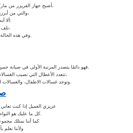
أصبح جهاز الفريزر من ماركة كلفينيتور من الأجهزة الضرورية داخل كافة البيوت، وفقًا لمميزات ديب فريزر كلفينيتور العديدة،
والتي من أبرزها حفظ الطعام لفترات طويلة، وتعدد موديلاته المختلفة، وبالرغم من مميزاته العديدة،
ألا أنه من المحتمل حدوث بعض الأعطال التي تتطلب الصيانة، ومن هذه الأعطال:
تلف التايمر، أو مشكلة في الترموستات، أو السخان، أو عطل بالدائرة الكهربائية،
وفي هذه الحالة يجب عليك الاتصال بخدمة ديب فريزر كلفينيتور حي النرجس لعمل الإصلاحات اللازمة.
فهو دائمًا يتصدر المرتبة الأولى في صيانة جميع أنواع الغسالات الخاصة بماركة كلفينيتور تحت أيدي أنسب المهندسين، مع مراعاة توفير أفضل خدمات الدعم الفنى.
تتعدد الأعطال التي تصيب الغسالات بمختلف فئات الصنع والنوع من غسالات كلفينيتور اوتوماتيك، واخرى فوق اوتوماتيك، والنصف اتوماتيك،
وتوجد غسالات الاطفال، والغسالات العادية، ويتمتع مركز خدمة العملاء بوجود مهارة وخبرة عالية لافضل خدمة صيانة لعملاء كلفينيتور في مصر.
صي
عزيزي العميل إذا كنت تعاني 
كل ما عليك هو التواصل معنا على شركة صيانة غسالات اطباق كلفينيتور وكيل معتمد لأجهزة كلفينيتور في مصر.
كما أننا نمتلك مجم
ولأننا نعلم 