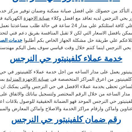
لي التأكد من حصولك علي افضل صيانة ممكنة وضمان توفير مركز خ
ور بحي النرجس لديه تعاقد مع افضل وكلاء
صيانة الاجهزة
الكهربائية 
 24 ساعة في حالة طلب مساعدتنا نعمل علي توصيل اجهزتكم
كن بافضل الاسعار التي لكن لا تقبل المنافسة بفريق دعم فني لتحد
لاعكم علي طريقة حل مشكلة الجهاز الخاص بكم أطلبوا
خدمات الصيا
خدمة عملاء كلفينيتور حي النرجس
نيتور يعمل على مدار الساعه من اجل خدمة عملاء كلفينيتور في ح
كلفينيتور من اعرق المراكز المتخصصة فى
صيانة الاجهزة المنزلية
بمص
الساخن تحظى بخدمة عملاء الافضل في حي النرجس والتى يمكنك ان 
 مدار الساعه من خلال الرقم المختصر ولتسجيل بياناتك والاتفاق على
لفينيتور حي النرجس الموحد فهو الضمانة الحقيقية للوصول بلاغات ا
ناوين واماكن وارقام مراكز الخدمة والاصلاح واماكن المعارض والمب
رقم ضمان كلفينيتور حي النرجس