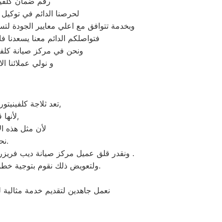
رقم ضمان كلفين
لحرصنا الدائم في توكيل 
وبخدمة تتوافق مع اعلي معايير الجودة لت
فتواصلكم الدائم معنا يسعدنا فال
ونحن في مركز صيانة كلفين
و نولي عملائنا ا
تعد ثلاجة كلفينيتور هي أهم الأجهزة الكهربائية التي توفرها الشركة و أكثرها مبيعاً بين بقية المنتجات الأخرى,
لأنها قوية جداً في عمليات التبريد و تتضمن بعض التقنيات المتميزة كتقنية الانفلتر,
لأن مثل هذه ال
نحن نعرف جيدا مدي التوتر والارتباك عند حدوث عطل في ثلاجة كلفينيتور.
ونقدر قلق عميل مركز صيانة ديب فريزر كلفينيتور حي النرجس ونثمن وقته. لذلك عادة هناك بعض المحافظات لايوجد بها فروع لنا اوالفرع تحت الانشاء .
ولتعويض ذلك نقوم بتوجية خطوط سير منظمة من المقر الرئيسي لمركز صيانة ديب فريزر كلفينيتور حي النرجس لتلك المحافظات.
نعمل جاهدين لتقديم خدمة مثالية 