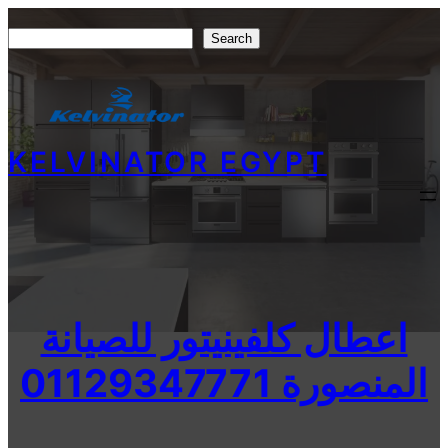
Skip
Search
Search
to
content
KELVINATOR EGYPT
اعطال كلفينيتور للصيانة
المنصورة 01129347771