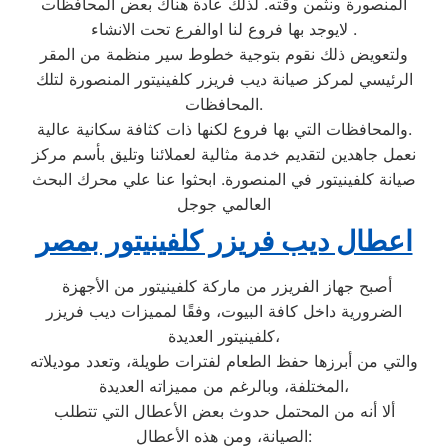
المنصورة ونثمن وقته. لذلك عادة هناك بعض المحافظات
لايوجد بها فروع لنا اوالفرع تحت الانشاء .
ولتعويض ذلك نقوم بتوجية خطوط سير منظمة من المقر
الرئيسي لمركز صيانة ديب فريزر كلفينيتور المنصورة لتلك
المحافظات.
والمحافظات التي بها فروع لكنها ذات كثافة سكانية عالية.
نعمل جاهدين لتقديم خدمة مثالية لعملائنا وتليق بأسم مركز
صيانة كلفينيتور في المنصورة. ابحثوا عنا علي محرك البحث
العالمي جوجل
اعطال ديب فريزر كلفينيتور بمصر
أصبح جهاز الفريزر من ماركة كلفينيتور من الأجهزة
الضرورية داخل كافة البيوت، وفقًا لمميزات ديب فريزر
كلفينيتور العديدة،
والتي من أبرزها حفظ الطعام لفترات طويلة، وتعدد موديلاته
المختلفة، وبالرغم من مميزاته العديدة،
ألا أنه من المحتمل حدوث بعض الأعطال التي تتطلب
الصيانة، ومن هذه الأعطال: