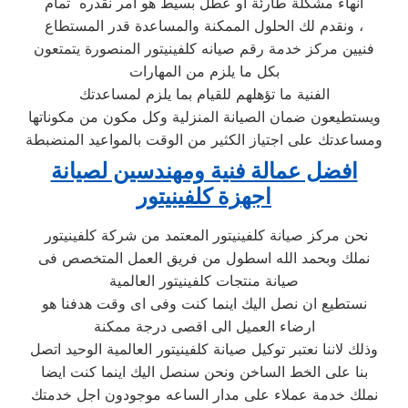
انهاء مشكلة طارئة او عطل بسيط هو امر نقدره تمام
ونقدم لك الحلول الممكنة والمساعدة قدر المستطاع ،
فنيين مركز خدمة رقم صيانه كلفينيتور المنصورة يتمتعون
بكل ما يلزم من المهارات
الفنية ما تؤهلهم للقيام بما يلزم لمساعدتك
ويستطيعون ضمان الصيانة المنزلية وكل مكون من مكوناتها
ومساعدتك على اجتياز الكثير من الوقت بالمواعيد المنضبطة
افضل عمالة فنية ومهندسين لصيانة
اجهزة كلفينيتور
نحن مركز صيانة كلفينيتور المعتمد من شركة كلفينيتور
نملك وبحمد الله اسطول من فريق العمل المتخصص فى
صيانة منتجات كلفينيتور العالمية
نستطيع ان نصل اليك اينما كنت وفى اى وقت هدفنا هو
ارضاء العميل الى اقصى درجة ممكنة
وذلك لاننا نعتبر توكيل صيانة كلفينيتور العالمية الوحيد اتصل
بنا على الخط الساخن ونحن سنصل اليك اينما كنت ايضا
نملك خدمة عملاء على مدار الساعه موجودون اجل خدمتك