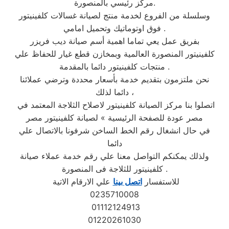
مركز رئيسي بالمنصورة.
وسلسلة من الفروع لخدمة منتج لصيانة غسالات كلفينيتور
فوق اوتوماتيك وتحميل امامي .
بفريق عمل يعي تماما اهمية أسم صيانة ديب فريزر
كلفينيتور المنصورة العالمية وبمخازن قطع غيار للحفاظ علي
منتجات كلفينيتور دائما بالمقدمة .
نحن ملتزمون بتقديم خدمة بأسعار محددة وترضي عملائنا
دائما لذلك ،
اتصلوا بنا مركز الصيانة كلفينيتور لاصلاح الثلاجة المعتمد في
مصر عودة للصفحة الرئيسية » لصيانة كلفينيتور مصر
في حال انشغال رقم الخط الساخن شرفونا بالاتصال علي
دائما
ولذلك يمكنكم التواصل معنا علي رقم خدمة عملاء صيانة
كلفينيتور للثلاجة فى المنصورة .
للاستفسار
اتصل بينا
علي الارقام الاتية
0235710008
01112124913
01220261030