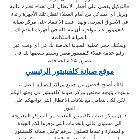
فالتوكيل يقضي على أخطر الأعطال التي تحتاج لخبرة عالية
ويزيل أي مشاكل من أمام العملاء لتظل تلك الأجهزة رائدة
في الأسواق العربية، ولهذا عليك الاعتماد على
مركز صيانة
كلفينيتور
عند مواجهة أي مشكلة في أجهزتك ليقدم لك
الصيانة المتكافئة.
ويمكنك حجز عملية الصيانة الخاصة بك في أي وقت عبر
رقم
خدمة عملاء كلفينيتور مصر
وسيتم تقديمها لك في
غضون 24 ساعة فقط.
موقع صيانة كلفينيتور الرئيسي
لذلك أصبح الافضل بين جميع
مراكز الصيانة
, اتصل بنا
وسوف يتوجه مختص مركز صيانة كلفينيتور فى وقتها اليكم
لكن لكي يتعامل مع بلاغات الاعطال التي تواجهكم على
الفور
اذ ان مركز صيانة كلفينيتور المعتمد من المراكز المعروفة
الى مستوى عالى بالخدمات التي يوفرها لكم الجيدة
والممتازة وعندما تتصلون بـرقم توكيل صيانة كلفينيتور
سوف تجربون بأنفسكم هذه النتائج التي سبق ذكرها على