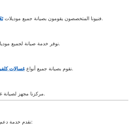
بكفاءة عالية. سواء كان العطل في التبريد أو في الدائرة الكهربائية، نحن نضمن عودة جهازك للعمل بكفاءة.
فنيونا المتخصصون يقومون بصيانة جميع موديلات
ثل
، مع توفير قطع الغيار الأصلية من الشركة الأم وخدمة فحص منزلية سريعة.
نوفر خدمة صيانة لجميع مودي
(أوتوماتيك، نصف أوتوماتيك، الأطفال). جميع الإصلاحات تتم بأيدي خبراء مدربين داخل مصانع الشركة.
نقوم بصيانة جميع أنواع
غسالات كلفين
مركزنا مجهز لصيانة غسالات أطباق كلفينيتور بأحدث الأجهزة التقنية للكشف عن الأعطال دون تفكيك كامل للجهاز.
نقدم خدمة دعم فني متاحة على مدار 24 ساعة، لتقديم المشورة أو تسجيل البلاغات أو الاستفسارات: