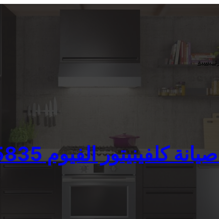
ئــيسية
 كلفينيتور الفيوم 01093055835