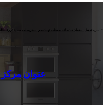
المزيد
تفعيل الضمان
خـدمـاتـنا
صفحات تهمك
مـن نــحن
طلب صيانة
فروعــنا
الر
عنوان مركز صيانة