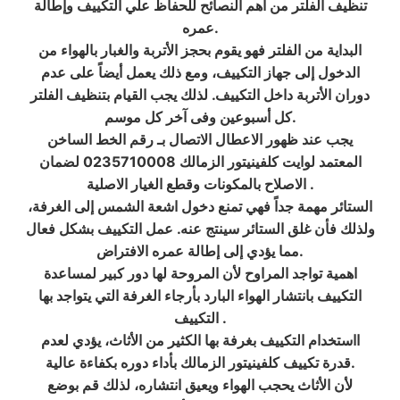
تنظيف الفلتر من أهم النصائح للحفاظ علي التكييف وإطالة
عمره.
البداية من الفلتر فهو يقوم بحجز الأتربة والغبار بالهواء من
الدخول إلى جهاز التكييف، ومع ذلك يعمل أيضاً على عدم
دوران الأتربة داخل التكييف. لذلك يجب القيام بتنظيف الفلتر
كل أسبوعين وفى آخر كل موسم.
يجب عند ظهور الاعطال الاتصال بـ رقم الخط الساخن
المعتمد لوايت كلفينيتور الزمالك 0235710008 لضمان
الاصلاح بالمكونات وقطع الغيار الاصلية .
الستائر مهمة جداً فهي تمنع دخول اشعة الشمس إلى الغرفة،
ولذلك فأن غلق الستائر سينتج عنه. عمل التكييف بشكل فعال
مما يؤدي إلى إطالة عمره الافتراض.
اهمية تواجد المراوح لأن المروحة لها دور كبير لمساعدة
التكييف بانتشار الهواء البارد بأرجاء الغرفة التي يتواجد بها
التكييف .
ااستخدام التكييف بغرفة بها الكثير من الأثاث، يؤدي لعدم
قدرة تكييف كلفينيتور الزمالك بأداء دوره بكفاءة عالية.
لأن الأثاث يحجب الهواء ويعيق انتشاره، لذلك قم بوضع