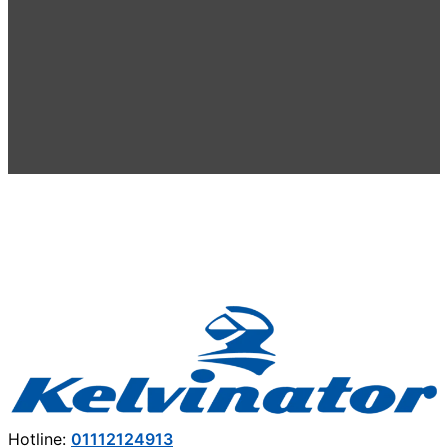
Hotline:
01112124913