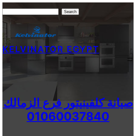
Skip
Search
Search
to
content
KELVINATOR EGYPT
صيانة كلفينيتور فرع الزمالك
01060037840