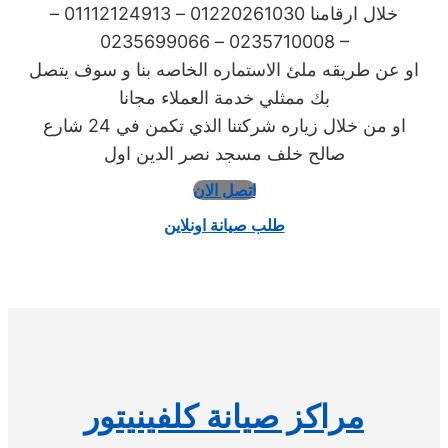
خلال ارقامنا 01220261030 – 01112124913 –
0235710008 – 0235699066 –
او عن طريقه ملئ الاستماره الخاصه بنا و سوف يتصل
بك ممثلي خدمة العملاء مجانا
او من خلال زياره شركتنا الذي تكمن في 24 شارع
صالح خلف مسجد نصر الدين اول
اتصل الان
طلب صيانة اونلاين
مراكز صيانة كلفينيتور