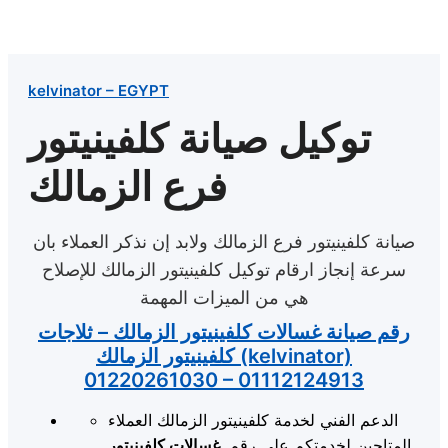
kelvinator – EGYPT
توكيل صيانة كلفينيتور
فرع الزمالك
صيانة كلفينيتور فرع الزمالك​ ولابد إن نذكر العملاء بان
سرعة إنجاز ارقام توكيل كلفينيتور الزمالك للإصلاح
هي من الميزات المهمة
رقم صيانة غسالات كلفينيتور الزمالك – ثلاجات
كلفينيتور الزمالك (kelvinator)
01220261030 – 01112124913
الدعم الفني لخدمة كلفينيتور الزمالك العملاء
المتاحين لخدمتكم على رقم
غسالات كلفينيتور