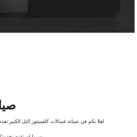
صيان
اهلا بكم فى صيانة غسالات كلفينيتور التل الكبير تق
يسرنا ان نقوم بخدمتك