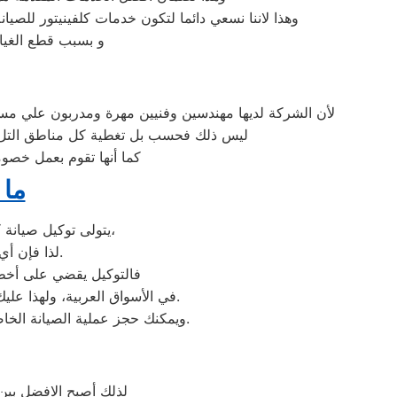
وهذا لاننا نسعي دائما لتكون خدمات كلفينيتور للصيا
و بسبب قطع الغيار
لأن الشركة لديها مهندسين وفنيين مهرة ومدربون علي مستو
ليس ذلك فحسب بل تغطية كل مناطق التل الك
كما أنها تقوم بعمل خصوم
ما 
يتولى توكيل صيانة كلفينيتور خدمة تصليح جميع أعطال أجهزة كلفينيتور من ثلاجات وغسالات وديب فريزرات،
لذا فإن أي أعطال ستواجهك في جهازك سيتغلب توكيل كلفينيتور عليها بأعلى جودة ممكنة.
فالتوكيل يقضي على أخطر 
عند مواجهة أي مشكلة في أجهزتك ليقدم لك الصيانة المتكافئة.
في الأسواق العربية، ولهذا علي
وسيتم تقديمها لك في غضون 24 ساعة فقط.
ويمكنك حجز عملية الصيانة الخ
لذلك أصبح الافضل بين