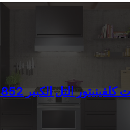
ئــيسية
ينيتور التل الكبير 01210999852