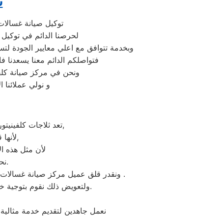
ت
توكيل صيانة غسالات 
لحرصنا الدائم في توكيل 
وبخدمة تتوافق مع اعلي معايير الجودة لت
فتواصلكم الدائم معنا يسعدنا فال
ونحن في مركز صيانة كلفين
و نولي عملائنا ا
تعد ثلاجات كلفينيتور هي أهم الأجهزة الكهربائية التي توفرها الشركة و أكثرها مبيعاً بين بقية المنتجات الأخرى,
لأنها قوية جداً في عمليات التبريد و تتضمن بعض التقنيات المتميزة كتقنية الانفلتر,
لأن مثل هذه ال
نحن نعرف جيدا مدي التوتر والارتباك عند حدوث عطل في ثلاجة كلفينيتور.
ونقدر قلق عميل مركز صيانة غسالات كلفينيتور التل الكبير ونثمن وقته. لذلك عادة هناك بعض المحافظات لايوجد بها فروع لنا اوالفرع تحت الانشاء .
ولتعويض ذلك نقوم بتوجية خطوط سير منظمة من المقر الرئيسي لمركز صيانة غسالات كلفينيتور التل الكبير لتلك المحافظات.
نعمل جاهدين لتقديم خدمة مثالية 