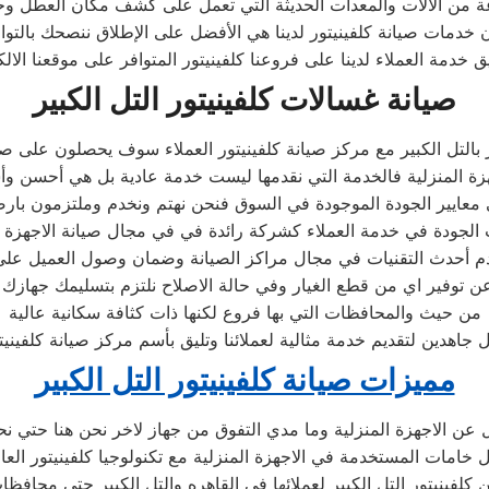
عة من الآلات والمعدات الحديثة التي تعمل على كشف مكان العطل و
بأن خدمات صيانة كلفينيتور لدينا هي الأفضل على الإطلاق ننصحك بالتو
صيانة غسالات كلفينيتور التل الكبير
 بالتل الكبير مع مركز صيانة كلفينيتور العملاء سوف يحصلون على صيان
ة المنزلية فالخدمة التي نقدمها ليست خدمة عادية بل هي أحسن وأس
معايير الجودة الموجودة في السوق فنحن نهتم ونخدم وملتزمون بارضا
الجودة في خدمة العملاء كشركة رائدة في في مجال صيانة الاجهزة الكه
 أحدث التقنيات في مجال مراكز الصيانة وضمان وصول العميل على
ن توفير اي من قطع الغيار وفي حالة الاصلاح نلتزم بتسليمك جهازك 
من حيث والمحافظات التي بها فروع لكنها ذات كثافة سكانية عالية
 جاهدين لتقديم خدمة مثالية لعملائنا وتليق بأسم مركز صيانة كلفينيت
مميزات صيانة كلفينيتور التل الكبير
ل عن الاجهزة المنزلية وما مدي التفوق من جهاز لاخر نحن هنا حتي نح
مات المستخدمة في الاجهزة المنزلية مع تكنولوجيا كلفينيتور العال
فينيتور التل الكبير لعملائها في القاهره والتل الكبير حتي محافظا