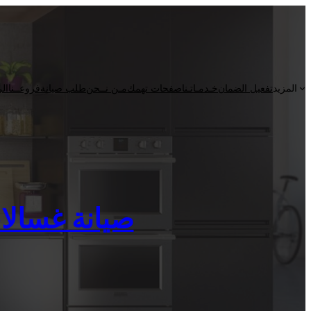
المزيد
تفعيل الضمان
خـدمـاتـنا
صفحات تهمك
مـن نــحن
طلب صيانة
فروعــنا
الر
صيانة غسالات كلف