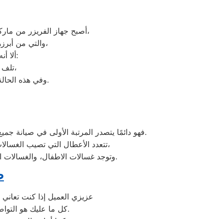
أصبح جهاز الفريزر من ماركة كلفينيتور من الأجهزة الضرورية داخل كافة البيوت، وفقًا لمميزات ديب فريزر كلفينيتور العديدة،
والتي من أبرزها حفظ الطعام لفترات طويلة، وتعدد موديلاته المختلفة، وبالرغم من مميزاته العديدة،
ألا أنه من المحتمل حدوث بعض الأعطال التي تتطلب الصيانة، ومن هذه الأعطال:
تلف التايمر، أو مشكلة في الترموستات، أو السخان، أو عطل بالدائرة الكهربائية،
وفي هذه الحالة يجب عليك الاتصال بخدمة ديب فريزر كلفينيتور التل الكبير لعمل الإصلاحات اللازمة.
فهو دائمًا يتصدر المرتبة الأولى في صيانة جميع أنواع الغسالات الخاصة بماركة كلفينيتور تحت أيدي أنسب المهندسين، مع مراعاة توفير أفضل خدمات الدعم الفنى.
تتعدد الأعطال التي تصيب الغسالات بمختلف فئات الصنع والنوع من غسالات كلفينيتور اوتوماتيك، واخرى فوق اوتوماتيك، والنصف اتوماتيك،
وتوجد غسالات الاطفال، والغسالات العادية، ويتمتع مركز خدمة العملاء بوجود مهارة وخبرة عالية لافضل خدمة صيانة لعملاء كلفينيتور في مصر.
ص
عزيزي العميل إذا كنت تعاني 
كل ما عليك هو التواصل معنا على شركة صيانة غسالات اطباق كلفينيتور وكيل معتمد لأجهزة كلفينيتور في مصر.