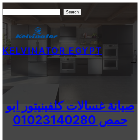
Skip
Search
Search
to
content
KELVINATOR EGYPT
صيانة غسالات كلفينيتور ابو
حمص 01023140280