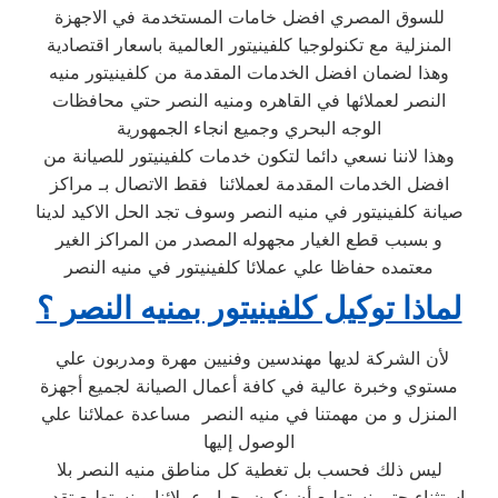
للسوق المصري افضل خامات المستخدمة في الاجهزة
المنزلية مع تكنولوجيا كلفينيتور العالمية باسعار اقتصادية
وهذا لضمان افضل الخدمات المقدمة من كلفينيتور منيه
النصر لعملائها في القاهره ومنيه النصر حتي محافظات
الوجه البحري وجميع انجاء الجمهورية
وهذا لاننا نسعي دائما لتكون خدمات كلفينيتور للصيانة من
افضل الخدمات المقدمة لعملائنا فقط الاتصال بـ مراكز
صيانة كلفينيتور في منيه النصر وسوف تجد الحل الاكيد لدينا
و بسبب قطع الغيار مجهوله المصدر من المراكز الغير
معتمده حفاظا علي عملائا كلفينيتور في منيه النصر
لماذا توكيل كلفينيتور بمنيه النصر ؟
لأن الشركة لديها مهندسين وفنيين مهرة ومدربون علي
مستوي وخبرة عالية في كافة أعمال الصيانة لجميع أجهزة
المنزل و من مهمتنا في منيه النصر مساعدة عملائنا علي
الوصول إليها
ليس ذلك فحسب بل تغطية كل مناطق منيه النصر بلا
استثناء حتي نستطيع أن نكون بجوار عملائنا و نستطيع تقديم