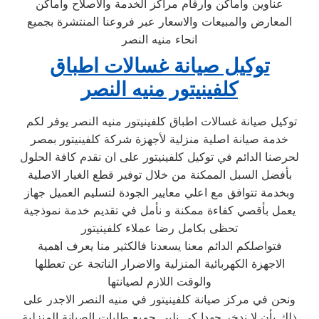
عناوين واماكن وارقام مراكز الخدمة والاصلاح واماكن
المعارض والمبيعات والاسعار عبر فروعنا المنتشرة بجميع
انحاء منيه النصر
توكيل صيانة غسالات اطباق
كلفينيتور منيه النصر
توكيل صيانة غسالات اطباق كلفينيتور منيه النصر يوفر لكم
خدمة صيانة اصلية منزلية لأجهزة شركة كلفينيتور بمصر
لحرصنا الدائم في توكيل كلفينيتور على ان نقدم كافة الحلول
بأفضل السبل الممكنة من خلال توفير قطع الغيار الاصلية
وبخدمة تتوافق مع اعلي معايير الجودة لتسليم العميل جهاز
يعمل بأقصي كفاءة ممكنة و نأمل في تقديم خدمة نموذجية
تحظى بكامل رضا عملاء كلفينيتور
فتواصلكم الدائم معنا يسعدنا فالكثير منا يعرف اهمية
الاجهزة الكهربائية المنزلية والاضرار الناتجة عن تعطلها
والوقت اللازم لصيانتها
ونحن في مركز صيانة كلفينيتور في منيه النصر الاجدر على
ذلك بأن لا ندخر جهدا كي نلبي جميع طلبات الصيانة المنزلية