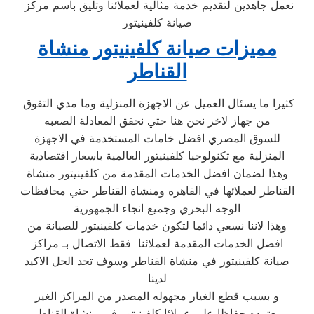
نعمل جاهدين لتقديم خدمة مثالية لعملائنا وتليق بأسم مركز
صيانة كلفينيتور
مميزات صيانة كلفينيتور منشاة
القناطر
كثيرا ما يسئال العميل عن الاجهزة المنزلية وما مدي التفوق
من جهاز لاخر نحن هنا حتي نحقق المعادلة الصعبه
للسوق المصري افضل خامات المستخدمة في الاجهزة
المنزلية مع تكنولوجيا كلفينيتور العالمية باسعار اقتصادية
وهذا لضمان افضل الخدمات المقدمة من كلفينيتور منشاة
القناطر لعملائها في القاهره ومنشاة القناطر حتي محافظات
الوجه البحري وجميع انجاء الجمهورية
وهذا لاننا نسعي دائما لتكون خدمات كلفينيتور للصيانة من
افضل الخدمات المقدمة لعملائنا فقط الاتصال بـ مراكز
صيانة كلفينيتور في منشاة القناطر وسوف تجد الحل الاكيد
لدينا
و بسبب قطع الغيار مجهوله المصدر من المراكز الغير
معتمده حفاظا علي عملائا كلفينيتور في منشاة القناطر