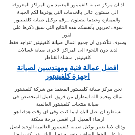
اذ ان مركز صيانة كلفينيتور المعتمد من المراكز المعروفة
الى مستوى عالى بالخدمات التي يوفرها لكم الجيدة
والممتازة وعندما تتصلون بـرقم توكيل صيانة كلفينيتور
سوف تجربون بأنفسكم هذه النتائج التي سبق ذكرها على
الفور
وسوف تتأكدون ان جميع اعمال صيانة كلفينيتور تتواجد فقط
لدينا دون اللجوء الى المراكز الاخرى صيانة غسالات
كلفينيتور منشاة القناطر
افضل عمالة فنية ومهندسين لصيانة
اجهزة كلفينيتور
نحن مركز صيانة كلفينيتور المعتمد من شركة كلفينيتور
نملك وبحمد الله اسطول من فريق العمل المتخصص فى
صيانة منتجات كلفينيتور العالمية
نستطيع ان نصل اليك اينما كنت وفى اى وقت هدفنا هو
ارضاء العميل الى اقصى درجة ممكنة
وذلك لاننا نعتبر توكيل صيانة كلفينيتور العالمية الوحيد اتصل
بنا على الخط الساخن ونحن سنصل اليك اينما كنت ايضا