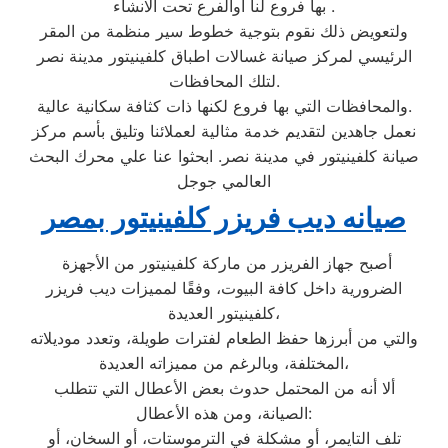
بها فروع لنا اوالفرع تحت الانشاء .
ولتعويض ذلك نقوم بتوجية خطوط سير منظمة من المقر
الرئيسي لمركز صيانة غسالات اطباق كلفينيتور مدينة نصر
لتلك المحافظات.
والمحافظات التي بها فروع لكنها ذات كثافة سكانية عالية.
نعمل جاهدين لتقديم خدمة مثالية لعملائنا وتليق بأسم مركز
صيانة كلفينيتور في مدينة نصر. ابحثوا عنا علي محرك البحث
العالمي جوجل
صيانه ديب فريزر كلفينيتور بمصر
أصبح جهاز الفريزر من ماركة كلفينيتور من الأجهزة
الضرورية داخل كافة البيوت، وفقًا لمميزات ديب فريزر
كلفينيتور العديدة،
والتي من أبرزها حفظ الطعام لفترات طويلة، وتعدد موديلاته
المختلفة، وبالرغم من مميزاته العديدة،
ألا أنه من المحتمل حدوث بعض الأعطال التي تتطلب
الصيانة، ومن هذه الأعطال:
تلف التايمر، أو مشكلة في الترموستات، أو السخان، أو