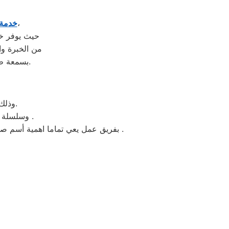
في قويسنا يعد من الوجهات الرئيسية للصيانة في المنطقة،
خدمة 
حيث يوفر خد
من الخبرة وال
بسمعة طيبة بفضل سرعة استجابته ودقته في تشخيص المشاكل وإصلاحها بشكل سليم.
وذلك ببساطة نحن نقدم خدمة الصيانة محترفة من خلال مركز رئيسي بقويسنا.
وسلسلة من الفروع لخدمة منتج لصيانة غسالات كلفينيتور فوق اوتوماتيك وتحميل امامي .
بفريق عمل يعي تماما اهمية أسم صيانة ديب فريزر كلفينيتور قويسنا العالمية وبمخازن قطع غيار للحفاظ علي منتجات كلفينيتور دائما بالمقدمة .
نحن ملت