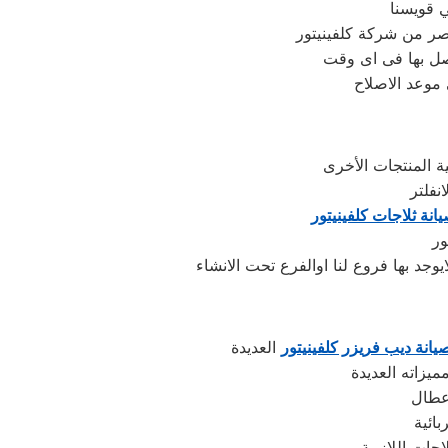
 قويسنا
ر من شركة كلفينيتور
صل بها فى اى وقت
 موعد الاصلاح
انة ثلاجات كلفينيتور
يانة ديب فريزر كلفينيتور