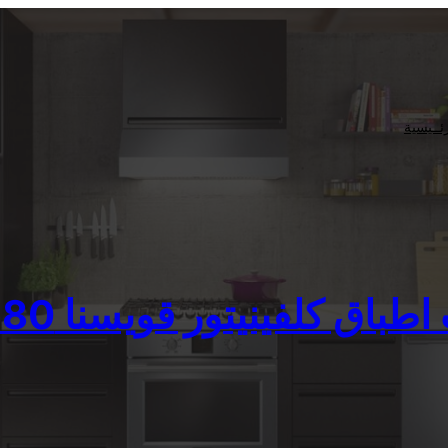
ئــيسية
ق كلفينيتور قويسنا 01023140280