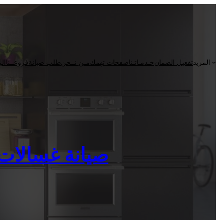
المزيد
تفعيل الضمان
خـدمـاتـنا
صفحات تهمك
مـن نــحن
طلب صيانة
فروعــنا
الر
صيانة غسالات اطبا