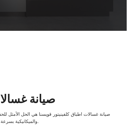
صيانة غسالا
صيانة غسالات اطباق كلفينيتور قويسنا هي الحل الأمثل لل
والميكانيكية بسرعة ودقة عالية، مع توفير أفضل حلول الصيانة التي تمنحكم راحة البال وتسهّل حياتكم اليومية.