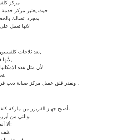
مركز كلفي
حيث يعتبر مركز خدمة 
بمجرد اتصالك بالخ
لانها تعمل على
تعد ثلاجات كلفينيتور هي أهم الأجهزة الكهربائية التي توفرها الشركة و أكثرها مبيعاً بين بقية المنتجات الأخرى,
لأنها قوية جداً في عمليات التبريد و تتضمن بعض التقنيات المتميزة كتقنية الانفلتر,
لأن مثل هذه الإمكانيا
نحن نعرف جيدا مدي التوتر والارتباك عند حدوث عطل في ثلاجة كلفينيتور.
ونقدر قلق عميل مركز صيانة ديب فريزر كلفينيتور قويسنا ونثمن وقته. لذلك عادة هناك بعض المحافظات لايوجد بها فروع لنا اوالفرع تحت الانشاء .
العديدة،
أصبح جهاز الفريزر من ماركة كلفي
والتي من أبرزها حفظ الطعام لفترات طويلة، وتعدد موديلاته المختلفة، وبالرغم من مميزاته العديدة،
ألا أنه من المحتمل حدوث بعض الأعطال التي تتطلب الصيانة، ومن هذه الأعطال:
تلف التايمر، أو مشكلة في الترموستات، أو السخان، أو عطل بالدائرة الكهربائية،
وفي هذه الحالة يجب عليك الاتصال بخدمة ديب فريزر كلفينيتور قويسنا لعمل الإصلاحات اللازمة.