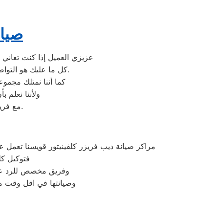
صيان
عزيزي العميل إذا كنت تعاني 
كل ما عليك هو التواصل معنا على شركة صيانة غسالات اطباق كلفينيتور وكيل معتمد لأجهزة كلفينيتور في مصر.
كما أننا نمتلك مجمو
ولأننا نعلم 
مع فريق خدمة العملاء لدينا على فروعنا كلفينيتور المتوافر على موقعنا الالكتروني.
مراكز صيانة ديب فريزر كلفينيتور قويسنا تعمل
فتوكيل كل
وفريق مخصص للرد علي كافة اسئلتكم علي مدار
وصيانتها في اقل وقت مم