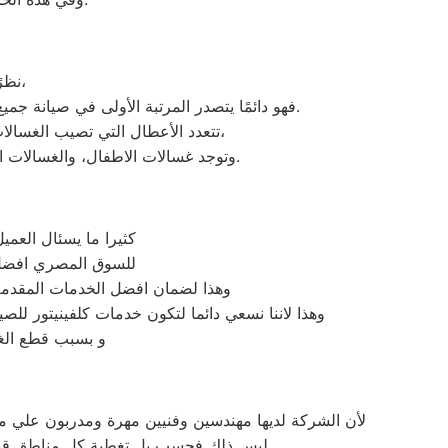
يدرك جيدًا ما يحتاجه العملاء قويسنا،
نظرً
فهو دائمًا يتصدر المرتبة الأولى في صيانة جميع أنواع الغسالات الخاصة بماركة كلفينيتور تحت أيدي أنسب المهندسين، مع مراعاة توفير أفضل خدمات الدعم الفنى.
تتعدد الأعطال التي تصيب الغسالات بمختلف فئات الصنع والنوع من غسالات كلفينيتور اوتوماتيك، واخرى فوق اوتوماتيك، والنصف اتوماتيك،
وتوجد غسالات الاطفال، والغسالات العادية، ويتمتع مركز خدمة العملاء بوجود مهارة وخبرة عالية لافضل خدمة صيانة لعملاء كلفينيتور في مصر.
كثيرا ما يسئال العمي
للسوق المصري افضل خا
وهذا لضمان افضل الخدمات المقدمة 
وهذا لاننا نسعي دائما لتكون خدمات كلفينيتور للص
و بسبب قطع الغي
لأن الشركة لديها مهندسين وفنيين مهرة ومدربون علي مس
ليس ذلك فحسب بل تغطية كل مناطق قويسنا