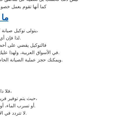
كما أنها تقوم بعمل خصوم
ما 
يتولى توكيل صيانة كلفينيتور خدمة تصليح جميع أعطال أجهزة كلفينيتور من ثلاجات وغسالات وديب فريزرات،
لذا فإن أي أعطال ستواجهك في جهازك سيتغلب توكيل كلفينيتور عليها بأعلى جودة ممكنة.
فالتوكيل يقضي على أخطر 
عند مواجهة أي مشكلة في أجهزتك ليقدم لك الصيانة المتكافئة.
في الأسواق العربية، ولهذا علي
وسيتم تقديمها لك في غضون 24 ساعة فقط.
ويمكنك حجز عملية الصيانة الخ
فلا داعي للقلق. يمكنك ببساطة الاتصال بخدمة العملاء المخصصة للصيانة الفورية،
حيث يتم توفير فريق فنيين متخصصين لحل جميع المشاكل بفاعلية. سواء كنت تعاني من مشاكل في التبريد،
أو تسرب الماء، أو أي عطل آخر، يمكن أن يصل الفنيون إلى موقعك بسرعة لتقديم الدعم والصيانة اللازمة.
لا تتردد في الاتصال بخدمة العملاء للحصول على مساعدة فورية وإصلاح سريع لأجهزتك الكهربائية.