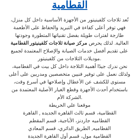
القطامية
تُعد ثلاجات كلفينيتور من الأجهزة الأساسية داخل كل منزل،
فهي توفر أعلى كفاءة في التبريد والحفاظ على الأطعمة
طازجة لفترات طويلة بفضل تقنياتها المتطورة وجودتها
العالية. لذلك يحرص
مركز صيانة ثلاجات كلفينيتور القطامية
على تقديم أفضل خدمات الصيانة والإصلاح المعتمدة لجميع
موديلات الثلاجات من كلفينيتور.
نحن ندرك جيدًا أهمية الثلاجة داخل كل بيت في القطامية،
ولذلك نعمل على توفير فنيين متخصصين ومدربين على أعلى
مستوى للكشف عن الأعطال وإصلاحها في أسرع وقت،
باستخدام أحدث الأجهزة وقطع الغيار الأصلية المعتمدة من
الشركة الأم.
موقعنا علي الخريطة
القطامية، قسم ثالث القاهره الجديده , القاهرة
القطاميه جاردنز، الأباجية، قسم المقطم
القطاميه, الطريق الدائري، قسم المعادي
القطامية مول، قسم أول القاهرة الجديدة