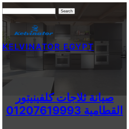
Skip
Search
Search
to
content
KELVINATOR EGYPT
صيانة ثلاجات كلفينيتور
القطامية 01207619993