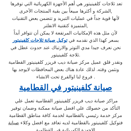
تعد ثلاجات كلفينيتور هي أهم الأجهزة الكهربائية التي توفرها
الشركة و أكثرها مبيعاً بين بقية المنتجات الأخرى,
لأنها قوية جداً في عمليات التبريد و تتضمن بعض التقنيات
المتميزة كتقنية الانفلتر,
لأن مثل هذه الإمكانيات المرتفعة لا يمكن أن تتوافر أبداً
بسعر كهذا الذي نقدمه في
توكيل صيانة ثلاجات كلفينيتور
نحن نعرف جيدا مدي التوتر والارتباك عند حدوث عطل في
ثلاجة كلفينيتور.
ونقدر قلق عميل مركز صيانة ديب فريزر كلفينيتور القطامية
ونثمن وقته. لذلك عادة هناك بعض المحافظات لايوجد بها
فروع لنا اوالفرع تحت الانشاء .
صيانة كلفينيتور في القطامية
مراكز صيانة ديب فريزر كلفينيتور القطامية تعمل علي
التأكد من حصولك علي افضل صيانة ممكنة وضمان توفير
مركز خدمة رئيسي بالقطامية لخدمة كافة مناطق القطامية
فتوكيل كلفينيتور بالقطامية لديه تعاقد مع افضل وكلاء
صيانة
الاجهزة
الكهربائية في القطامية