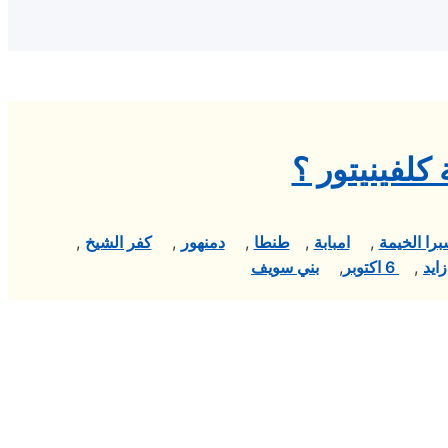
كلفينيتور ؟
را الخيمة
,
امبابة
,
طنطا
,
دمنهور
,
كفر الشيخ
,
ايد
,
6 اكتوبر
,
بني سويف