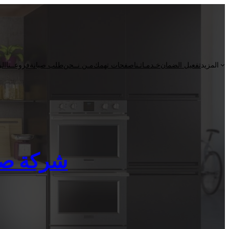
المزيد
تفعيل الضمان
خـدمـاتـنا
صفحات تهمك
مـن نــحن
طلب صيانة
فروعــنا
الر
شركة صيانة ك