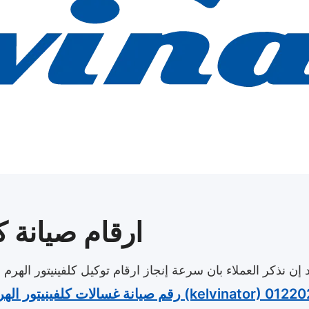
ارقام صيانة ك
ابد إن نذكر العملاء بان سرعة إنجاز ارقام توكيل كلفينيتور الهر
الهرم (kelvinator) 01220261030 – 01112124913