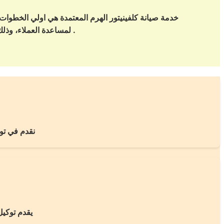
خدمة صيانة كلفينيتور الهرم المعتمدة هي اولي الخطوات ال
لمساعدة العملاء، وذلك بتقديم الدعم الفني المتواصل لصيانة اجهزة ومنتجات وايت كلفينيتور الهرم علي مدار الساعة .
نقدم في توك
يقدم توكي