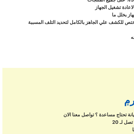
لاعادة تشغيل الجهاز
از بخلل ما
ل لتحديد التلف المسببة kelvinator رقم واحد في مصر نحن في انتظار لتلقي
ه
رم