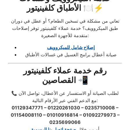
الأطباق كلفينيتور 🍽️⚡
تعاني من مشكلة في تسخين الطعام؟ أو عطل في دوران
طبق الميكروويف؟ خدمة عملاء كلفينيتور توفر إصلاحات
متقدمة للأجهزة الصغيرة:
إصلاح شامل للميكروويف
صيانة أعطال برامج الغسيل في غسالات الأطباق
رقم خدمة عملاء كلفينيتور
القصاصين 📲
📞 لطلب الصيانة أو الاستفسار عن الأعطال، تواصل الآن
مع الدعم الفني عبر الأرقام التالية:
01129347771 – 01220261030 – 0235710008 –
01154008110 – 01010916814 – 01092279973 –
0235699066
أو من خلال
صفحة اتصل بنا الرسمية