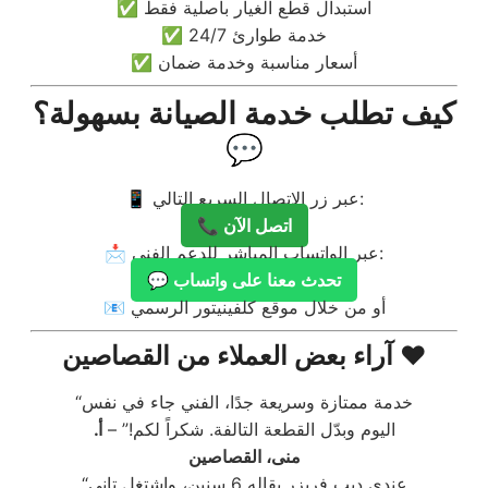
✅ استبدال قطع الغيار بأصلية فقط
✅ خدمة طوارئ 24/7
✅ أسعار مناسبة وخدمة ضمان
كيف تطلب خدمة الصيانة بسهولة؟
💬
📱 عبر زر الاتصال السريع التالي:
📞 اتصل الآن
📩 عبر الواتساب المباشر للدعم الفني:
💬 تحدث معنا على واتساب
📧 أو من خلال موقع كلفينيتور الرسمي
آراء بعض العملاء من القصاصين ❤️
“خدمة ممتازة وسريعة جدًا، الفني جاء في نفس
اليوم وبدّل القطعة التالفة. شكراً لكم!” –
أ.
منى، القصاصين
“عندي ديب فريزر بقاله 6 سنين، واشتغل تاني