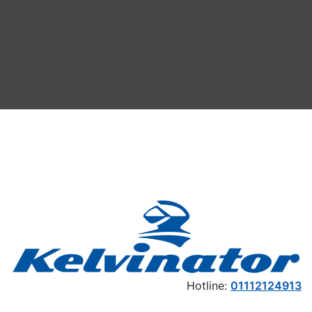
Hotline:
01112124913