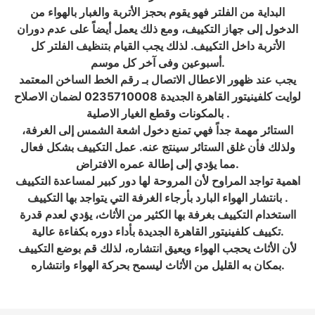
البداية من الفلتر فهو يقوم بحجز الأتربة والغبار بالهواء من
الدخول إلى جهاز التكييف، ومع ذلك يعمل أيضاً على عدم دوران
الأتربة داخل التكييف. لذلك يجب القيام بتنظيف الفلتر كل
أسبوعين وفى آخر كل موسم.
يجب عند ظهور الاعطال الاتصال بـ رقم الخط الساخن المعتمد
لوايت كلفينيتور القاهرة الجديدة 0235710008 لضمان الاصلاح
بالمكونات وقطع الغيار الاصلية .
الستائر مهمة جداً فهي تمنع دخول اشعة الشمس إلى الغرفة،
ولذلك فأن غلق الستائر سينتج عنه. عمل التكييف بشكل فعال
مما يؤدي إلى إطالة عمره الافتراض.
اهمية تواجد المراوح لأن المروحة لها دور كبير لمساعدة التكييف
بانتشار الهواء البارد بأرجاء الغرفة التي يتواجد بها التكييف .
ااستخدام التكييف بغرفة بها الكثير من الأثاث، يؤدي لعدم قدرة
تكييف كلفينيتور القاهرة الجديدة بأداء دوره بكفاءة عالية.
لأن الأثاث يحجب الهواء ويعيق انتشاره، لذلك قم بوضع التكييف
بمكان به القليل من الأثاث ليسمح بحركة الهواء وانتشاره.