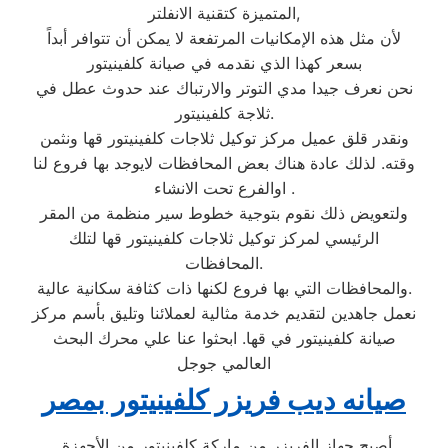
المتميزة كتقنية الانفلتر,
لأن مثل هذه الإمكانيات المرتفعة لا يمكن أن تتوافر أبداً
بسعر كهذا الذي نقدمه في صيانة كلفينيتور
نحن نعرف جيدا مدي التوتر والارتباك عند حدوث عطل في
ثلاجة كلفينيتور.
ونقدر قلق عميل مركز توكيل ثلاجات كلفينيتور قها ونثمن
وقته. لذلك عادة هناك بعض المحافظات لايوجد بها فروع لنا
اوالفرع تحت الانشاء .
ولتعويض ذلك نقوم بتوجية خطوط سير منظمة من المقر
الرئيسي لمركز توكيل ثلاجات كلفينيتور قها لتلك
المحافظات.
والمحافظات التي بها فروع لكنها ذات كثافة سكانية عالية.
نعمل جاهدين لتقديم خدمة مثالية لعملائنا وتليق بأسم مركز
صيانة كلفينيتور في قها. ابحثوا عنا علي محرك البحث
العالمي جوجل
صيانه ديب فريزر كلفينيتور بمصر
أصبح جهاز الفريزر من ماركة كلفينيتور من الأجهزة