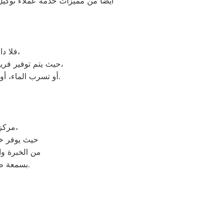
ايضا من مميزات خدمة عملاء توكيل 
فلا داعي للقلق. يمكنك ببساطة الاتصال بخدمة العملاء المخصصة للصيانة الفورية،
حيث يتم توفير فريق فنيين متخصصين لحل جميع المشاكل بفاعلية. سواء كنت تعاني من مشاكل في التبريد،
أو تسرب الماء، أو أي عطل آخر، يمكن أن يصل الفنيون إلى موقعك بسرعة لتقديم الدعم والصيانة اللازمة.
مركز إصلاح كلفينيتور في الدقي يعد من الوجهات الرئيسية للصيانة في المنطقة،
حيث يوفر خد
من الخبرة وال
بسمعة طيبة بفضل سرعة استجابته ودقته في تشخيص المشاكل وإصلاحها بشكل سليم.