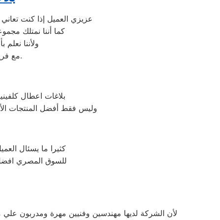
عزيزي العميل إذا كنت تعاني 
كما أننا نمتلك مجم
ولأننا نعلم 
مع فريق خدمة العملاء لدينا على فروعنا كلفينيتور المتوافر على موقعنا الالكتروني.
بلاغات اعطال كلفيني
وليس فقط أفضل المنتجات الأج
كثيرا ما يسئال العمي
للسوق المصري افضل خا
لأن الشركة لديها مهندسين وفنيين مهرة ومدربون علي م