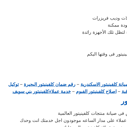
لتظل تلك الأجهزة رائدة
يتور فى وقتها اليكم
انة كلفينيتور الاسكندرية
–
رقم ضمان كلفينيتور البحيرة
–
توكيل
ية
–
اصلاح كلفينيتور الفيوم
–
خدمة عملاءكلفينيتور بني سويف
ور
ى صيانة منتجات كلفينيتور العالمية
دمة عملاء على مدار الساعه موجودون اجل خدمتك انت وحدك