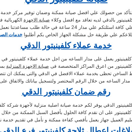
 التأكد من حصولك علي افضل صيانة ممكنة وضمان توفير مركز خدمة 
لفينيتور بالدقي لديه تعاقد مع افضل وكلاء
صيانة الاجهزة
الكهربائية ف
 24 ساعة في حالة طلب مساعدتنا نعمل علي توصيل اجهزتكم
لاعكم علي طريقة حل مشكلة الجهاز الخاص بكم أطلبوا
خدمات الصيا
خدمة عملاء كلفينيتور الدقي
لفينيتور يعمل على مدار الساعه من اجل خدمة عملاء كلفينيتور في 
كلفينيتور من اعرق المراكز المتخصصة فى
صيانة الاجهزة المنزلية
بمص
ط الساخن تحظى بخدمة عملاء الافضل في الدقي والتى يمكنك ان تت
 مدار الساعه من خلال الرقم المختصر ولتسجيل بياناتك والاتفاق على
رقم ضمان كلفينيتور الدقي
ينيتور الدقي يوفر لكم خدمة صيانة اصلية منزلية لأجهزة شركة كلف
كلفينيتور على ان نقدم كافة الحلول بأفضل السبل الممكنة من خلال تو
سليم العميل جهاز يعمل بأقصي كفاءة ممكنة و نأمل في تقديم خدمة ن
لاغات اعطال ثلاجة كلفينيتور فرع الدقي