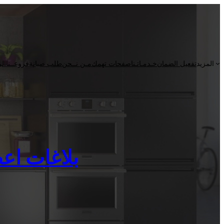
المزيد
تفعيل الضمان
خـدمـاتـنا
صفحات تهمك
مـن نــحن
طلب صيانة
فروعــنا
الر
بلاغات اعطال 