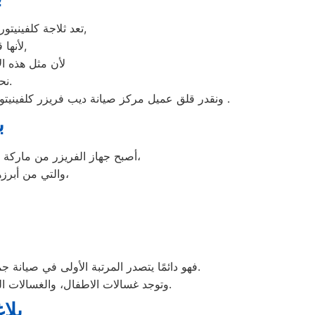
تعد ثلاجة كلفينيتور هي أهم الأجهزة الكهربائية التي توفرها الشركة و أكثرها مبيعاً بين بقية المنتجات الأخرى,
لأنها قوية جداً في عمليات التبريد و تتضمن بعض التقنيات المتميزة كتقنية الانفلتر,
لأن مثل هذه ال
نحن نعرف جيدا مدي التوتر والارتباك عند حدوث عطل في ثلاجة كلفينيتور.
لايوجد بها فروع لنا اوالفرع تحت الانشاء .
ونقدر قلق عميل مركز صيانة ديب فريزر كلفينيتو
ب
العديدة،
أصبح جهاز الفريزر من ماركة ك
والتي من أبرزها حفظ الطعام لفترات طويلة، وتعدد موديلاته المختلفة، وبالرغم من مميزاته العديدة،
فهو دائمًا يتصدر المرتبة الأولى في صيانة جميع أنواع الغسالات الخاصة بماركة كلفينيتور تحت أيدي أنسب الدقي، مع مراعاة توفير أفضل خدمات الدعم الفنى.
في مصر.
وتوجد غسالات الاطفال، والغسالات ال
بلا