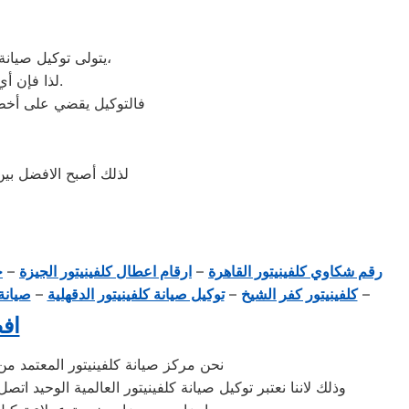
يتولى توكيل صيانة كلفينيتور خدمة تصليح جميع أعطال أجهزة كلفينيتور من ثلاجة وغسالات وديب فريزرات،
لذا فإن أي أعطال ستواجهك في جهازك سيتغلب توكيل كلفينيتور عليها بأعلى جودة ممكنة.
فالتوكيل يقضي على أخطر 
لذلك أصبح الافضل بي
رقم شكاوي كلفينيتور القاهرة
–
ارقام اعطال كلفينيتور الجيزة
–
خ
–
كلفينيتور كفر الشيخ
–
توكيل صيانة كلفينيتور الدقهلية
–
صيانة 
افض
نحن مركز صيانة كلفينيتور المعتمد م
وذلك لاننا نعتبر توكيل صيانة كلفينيتور العالمية الوحي